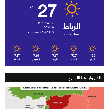
27
℃
الرباط
29º - 24º
66%
3.54 كيلومتر/ساعة
سماء صافية
27
28
27
27
29
℃
℃
℃
℃
℃
الأثنين
الثلاثاء
الأربعاء
الخميس
الجمعة
الأكثر زيارة هذا الأسبوع