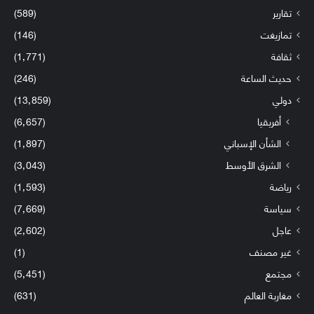
تقارير
(589)
تمازيغت
(146)
ثقافة
(1٬771)
حديث الساعة
(246)
دولي
(13٬859)
أفريقيا
(6٬657)
الشأن الإسباني
(1٬897)
الشرق الأوسط
(3٬043)
رياضة
(1٬593)
سياسة
(7٬669)
عاجل
(2٬602)
غير مصنف
(1)
مجتمع
(5٬451)
مغاربة العالم
(631)