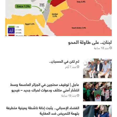
آراء
لبنان.. على طاولة المحو
منذ 18 ساعة
لم تكن في الحسبان..
منذ 7 أيام
عاجل | توقيف محتجين في الجزائر العاصمة وسط
انتشار أمني مكثف ودعوات لحراك جديد – فيديو
منذ 19 ساعة
القضاء الإسباني.. يثبت إدانة ناشطة يمينية متطرفة
بتهمة التحريض ضد المغاربة