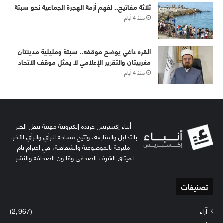
ثلاثة مفاتيح.. لفهم أزمة الهجرة الجماعية نحو سبتة
منذ 4 أيام
القره داغي يوضح موقفه.. سبتة ومليلية مدينتان
مغربيتان والتقرير الإعلامي لا يمثل موقف الاتحاد
منذ 4 أيام
أنباء إكسبريس جريدة إلكترونية مهنية تنقل الخبر
بالتحليل والمتابعة، وتتيح مساحة للرأي والرأي الآخر،
ملتزمة بالموضوعية والشفافية، في احترام تام
لميثاق الشرف الصحفي وقانون الصحافة والنشر.
تصنيفات
آراء
(2٬967)