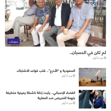
منوعات
لم تكن في الحسبان..
منذ 4 أيام
‏⁧‫السعودية‬⁩ و “الأذرع”.. قلب قواعد الاشتباك
منذ 4 أيام
القضاء الإسباني.. يثبت إدانة ناشطة يمينية متطرفة
بتهمة التحريض ضد المغاربة
منذ 4 أيام