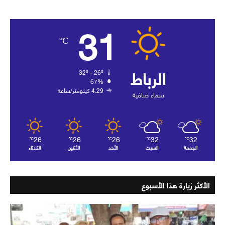
31
℃
الرباط
32º - 26º
67%
4.29 كيلومتر/ساعة
سماء صافية
26
26
26
32
32
℃
℃
℃
℃
℃
الجمعة
السبت
الأحد
الأثنين
الثلاثاء
الأكثر زيارة هذا الأسبوع