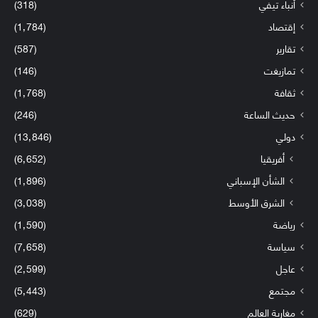
أنباء تيفي
(318)
إقتصاد
(1٬784)
تقارير
(587)
تمازيغت
(146)
ثقافة
(1٬768)
حديث الساعة
(246)
دولي
(13٬846)
أفريقيا
(6٬652)
الشأن الإسباني
(1٬896)
الشرق الأوسط
(3٬038)
رياضة
(1٬590)
سياسة
(7٬658)
عاجل
(2٬599)
مجتمع
(5٬443)
مغاربة العالم
(629)