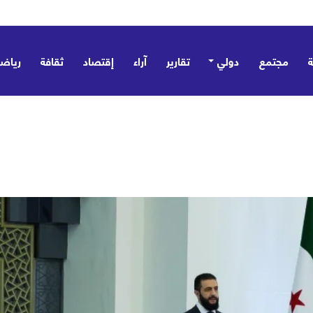
 تؤسس مظلة ردع جماعي وتؤكد: ليست موجّهة ضد أي طرف – صور
مجتمع
دولي
تقارير
آراء
إقتصاد
ثقافة
رياض