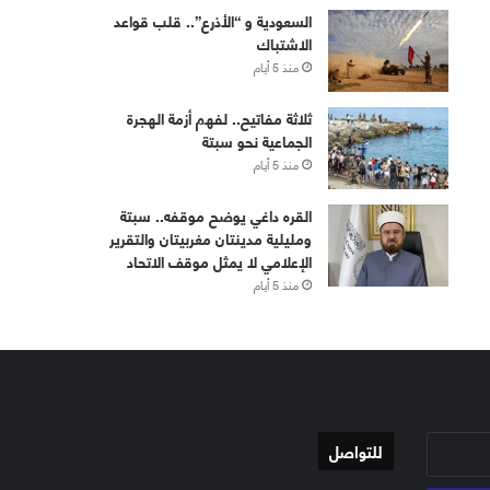
‏⁧‫السعودية‬⁩ و “الأذرع”.. قلب قواعد
الاشتباك
منذ 5 أيام
ثلاثة مفاتيح.. لفهم أزمة الهجرة
الجماعية نحو سبتة
منذ 5 أيام
القره داغي يوضح موقفه.. سبتة
ومليلية مدينتان مغربيتان والتقرير
الإعلامي لا يمثل موقف الاتحاد
منذ 5 أيام
للتواصل