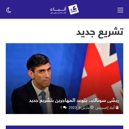
القائمة
الو
الم
تشريع جديد
ريشي سوناك.. يتوعد المهاجرين بتشريع جديد
أنباء إكسبريس
مارس 5, 2023
1