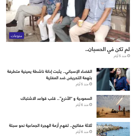
منوعات
لم تكن في الحسبان..
منذ 5 أيام
القضاء الإسباني.. يثبت إدانة ناشطة يمينية متطرفة
بتهمة التحريض ضد المغاربة
منذ 5 أيام
‏⁧‫السعودية‬⁩ و “الأذرع”.. قلب قواعد الاشتباك
منذ 6 أيام
ثلاثة مفاتيح.. لفهم أزمة الهجرة الجماعية نحو سبتة
منذ 6 أيام