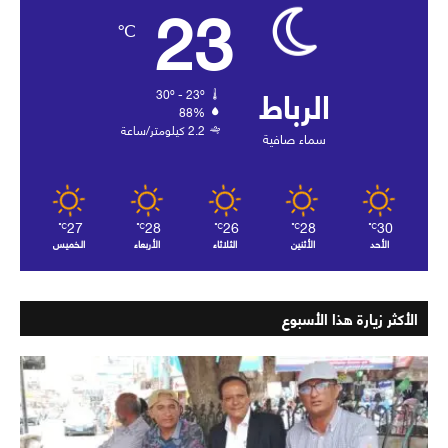
23
℃
الرباط
30º - 23º
88%
2.2 كيلومتر/ساعة
سماء صافية
27
28
26
28
30
℃
℃
℃
℃
℃
الأحد
الأثنين
الثلاثاء
الأربعاء
الخميس
الأكثر زيارة هذا الأسبوع