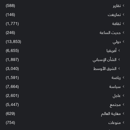
تقارير
(588)
تمازيغت
(146)
ثقافة
(1٬771)
حديث الساعة
(246)
دولي
(13٬853)
أفريقيا
(6٬655)
الشأن الإسباني
(1٬897)
الشرق الأوسط
(3٬040)
رياضة
(1٬591)
سياسة
(7٬664)
عاجل
(2٬601)
مجتمع
(5٬447)
مغاربة العالم
(629)
منوعات
(754)