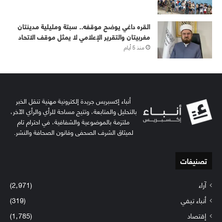
القره داغي يوضح موقفه.. سبتة ومليلية مدينتان
مغربيتان والتقرير الإعلامي لا يمثل موقف الاتحاد
منذ 5 أيام
أنباء إكسبريس جريدة إلكترونية مهنية تنقل الخبر
بالتحليل والمتابعة، وتتيح مساحة للرأي والرأي الآخر،
ملتزمة بالموضوعية والشفافية، في احترام تام
لميثاق الشرف الصحفي وقانون الصحافة والنشر.
تصنيفات
آراء
(2٬971)
أنباء تيفي
(319)
إقتصاد
(1٬785)