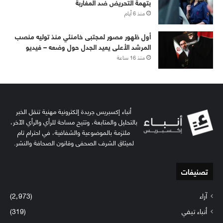
بتهمة التحريض ضد المغاربة
منذ 6 أيام
أول ظهور مصور لمجتبى خامنئي منذ توليه منصب
المرشد الأعلى يعيد الجدل حول وضعه – فيديو
منذ 16 ساعة
أنباء إكسبريس جريدة إلكترونية مهنية تنقل الخبر
بالتحليل والمتابعة، وتتيح مساحة للرأي والرأي الآخر،
ملتزمة بالموضوعية والشفافية، في احترام تام
لميثاق الشرف الصحفي وقانون الصحافة والنشر.
تصنيفات
آراء
(2٬973)
أنباء تيفي
(319)