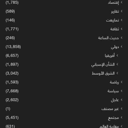
إقتصاد
(1٬785)
تقارير
(589)
تمازيغت
(146)
ثقافة
(1٬771)
حديث الساعة
(246)
دولي
(13٬858)
أفريقيا
(6٬657)
الشأن الإسباني
(1٬897)
الشرق الأوسط
(3٬042)
رياضة
(1٬593)
سياسة
(7٬668)
عاجل
(2٬602)
غير مصنف
(1)
مجتمع
(5٬451)
مغاربة العالم
(631)