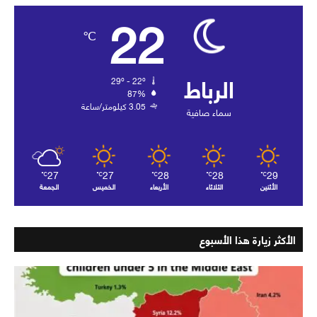
22
℃
الرباط
29º - 22º
87%
3.05 كيلومتر/ساعة
سماء صافية
27
27
28
28
29
℃
℃
℃
℃
℃
الأثنين
الثلاثاء
الأربعاء
الخميس
الجمعة
الأكثر زيارة هذا الأسبوع