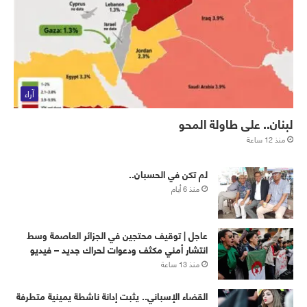
آراء
لبنان.. على طاولة المحو
منذ 12 ساعة
لم تكن في الحسبان..
منذ 6 أيام
عاجل | توقيف محتجين في الجزائر العاصمة وسط
انتشار أمني مكثف ودعوات لحراك جديد – فيديو
منذ 13 ساعة
القضاء الإسباني.. يثبت إدانة ناشطة يمينية متطرفة