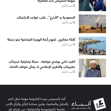
بتهمة التحريض ضد المغاربة
منذ 5 أيام
‏⁧‫السعودية‬⁩ و “الأذرع”.. قلب قواعد الاشتباك
منذ 5 أيام
ثلاثة مفاتيح.. لفهم أزمة الهجرة الجماعية نحو سبتة
منذ 5 أيام
القره داغي يوضح موقفه.. سبتة ومليلية مدينتان
مغربيتان والتقرير الإعلامي لا يمثل موقف الاتحاد
منذ 5 أيام
أنباء إكسبريس جريدة إلكترونية مهنية تنقل الخبر
بالتحليل والمتابعة، وتتيح مساحة للرأي والرأي الآخر،
ملتزمة بالموضوعية والشفافية، في احترام تام