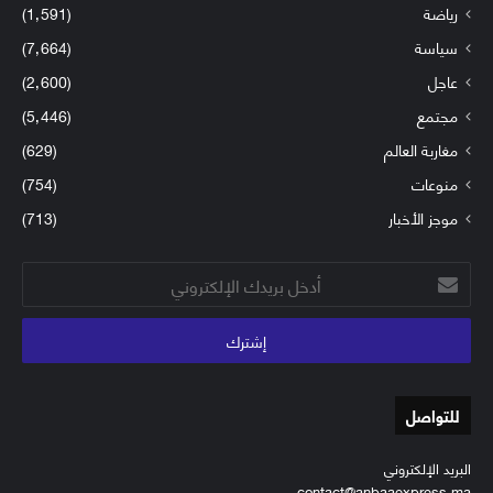
رياضة
(1٬591)
سياسة
(7٬664)
عاجل
(2٬600)
مجتمع
(5٬446)
مغاربة العالم
(629)
منوعات
(754)
موجز الأخبار
(713)
أدخل
بريدك
الإلكتروني
للتواصل
البريد الإلكتروني
contact@anbaaexpress.ma