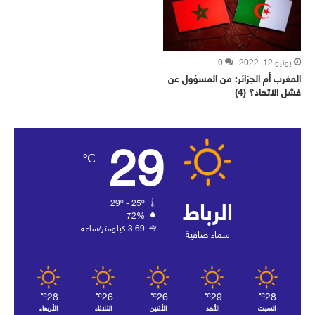
يونيو 12, 2022
0
المغرب أم الجزائر: من المسؤول عن
فشل الاتحاد؟ (4)
29
℃
الرباط
29º - 25º
72%
3.69 كيلومتر/ساعة
سماء صافية
28
26
26
29
28
℃
℃
℃
℃
℃
السبت
الأحد
الأثنين
الثلاثاء
الأربعاء