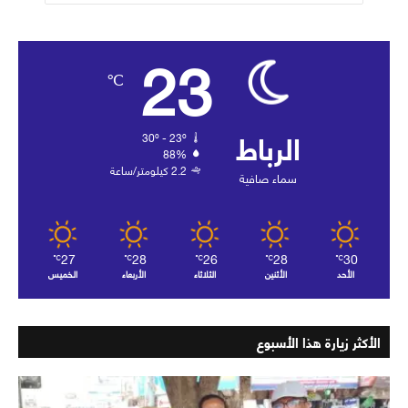
23
℃
الرباط
30º - 23º
88%
2.2 كيلومتر/ساعة
سماء صافية
27
28
26
28
30
℃
℃
℃
℃
℃
الأحد
الأثنين
الثلاثاء
الأربعاء
الخميس
الأكثر زيارة هذا الأسبوع