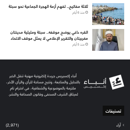
ثلاثة مفاتيح.. لفهم أزمة الهجرة الجماعية نحو سبتة
منذ 6 أيام
القره داغي يوضح موقفه.. سبتة ومليلية مدينتان
مغربيتان والتقرير الإعلامي لا يمثل موقف الاتحاد
منذ 5 أيام
أنباء إكسبريس جريدة إلكترونية مهنية تنقل الخبر
بالتحليل والمتابعة، وتتيح مساحة للرأي والرأي الآخر،
ملتزمة بالموضوعية والشفافية، في احترام تام
لميثاق الشرف الصحفي وقانون الصحافة والنشر.
تصنيفات
آراء
(2٬971)