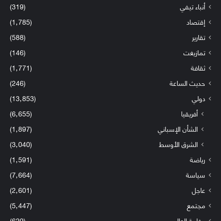
أنباء تيفي
(319)
إقتصاد
(1٬785)
تقارير
(588)
تمازيغت
(146)
ثقافة
(1٬771)
حديث الساعة
(246)
دولي
(13٬853)
أفريقيا
(6٬655)
الشأن الإسباني
(1٬897)
الشرق الأوسط
(3٬040)
رياضة
(1٬591)
سياسة
(7٬664)
عاجل
(2٬601)
مجتمع
(5٬447)
مغاربة العالم
(629)