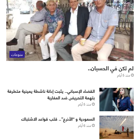
منوعات
لم تكن في الحسبان..
منذ 5 أيام
القضاء الإسباني.. يثبت إدانة ناشطة يمينية متطرفة
بتهمة التحريض ضد المغاربة
منذ 5 أيام
‏⁧‫السعودية‬⁩ و “الأذرع”.. قلب قواعد الاشتباك
منذ 6 أيام