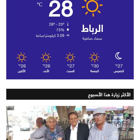
28
℃
الرباط
28º - 25º
73%
3.09 كيلومتر/ساعة
سماء صافية
26
26
27
30
27
℃
℃
℃
℃
℃
الخميس
الجمعة
السبت
الأحد
الأثنين
الأكثر زيارة هذا الأسبوع