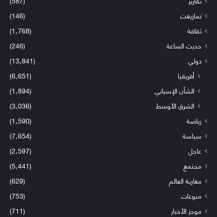
تقارير
(587)
تمازيغت
(146)
ثقافة
(1٬768)
حديث الساعة
(246)
دولي
(13٬841)
أفريقيا
(6٬651)
الشأن الإسباني
(1٬894)
الشرق الأوسط
(3٬036)
رياضة
(1٬590)
سياسة
(7٬654)
عاجل
(2٬597)
مجتمع
(5٬441)
مغاربة العالم
(629)
منوعات
(753)
موجز الأخبار
(711)