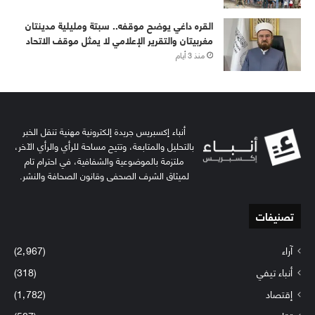
القره داغي يوضح موقفه.. سبتة ومليلية مدينتان
مغربيتان والتقرير الإعلامي لا يمثل موقف الاتحاد
منذ 3 أيام
أنباء إكسبريس جريدة إلكترونية مهنية تنقل الخبر
بالتحليل والمتابعة، وتتيح مساحة للرأي والرأي الآخر،
ملتزمة بالموضوعية والشفافية، في احترام تام
لميثاق الشرف الصحفي وقانون الصحافة والنشر.
تصنيفات
آراء
(2٬967)
أنباء تيفي
(318)
إقتصاد
(1٬782)