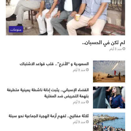
منوعات
لم تكن في الحسبان..
منذ 3 أيام
‏⁧‫السعودية‬⁩ و “الأذرع”.. قلب قواعد الاشتباك
منذ 3 أيام
القضاء الإسباني.. يثبت إدانة ناشطة يمينية متطرفة
بتهمة التحريض ضد المغاربة
منذ 3 أيام
ثلاثة مفاتيح.. لفهم أزمة الهجرة الجماعية نحو سبتة
منذ 3 أيام