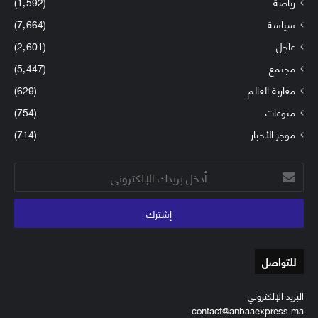
رياضة
(1٬592)
سياسة
(7٬664)
عاجل
(2٬601)
مجتمع
(5٬447)
مغاربة العالم
(629)
منوعات
(754)
موجز الأخبار
(714)
أدخل
بريدك
الإلكتروني
للتواصل
البريد الإلكتروني
contact@anbaaexpress.ma