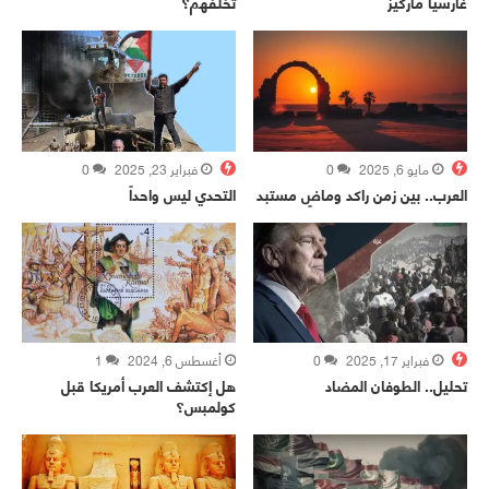
غارسّيا ماركيز
تخلفهم؟
مايو 6, 2025
0
فبراير 23, 2025
0
العرب.. بين زمن راكد وماضٍ مستبد
التحدي ليس واحداً
فبراير 17, 2025
0
أغسطس 6, 2024
1
تحليل.. الطوفان المضاد
هل إكتشف العرب أمريكا قبل
كولمبس؟