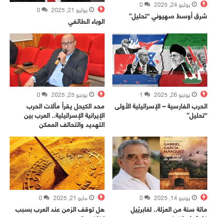
يوليو 24, 2025
0
يوليو 21, 2025
0
شرق أوسط صهيوني “تحليل”
الوباء الطائفي
يونيو 26, 2025
1
يونيو 25, 2025
0
الحرب الفارسية – الإسرائيلية الأولى
محد الكيحل يقرأ مآلات الحرب
“تحليل”
الإيرانية الإسرائيلية.. العرب بين
التهديد والتحالف الممكن
يونيو 14, 2025
0
مايو 21, 2025
0
مائة سنة من العزلة.. لغابريّيل
هل توقف الزمن عند العرب بسبب