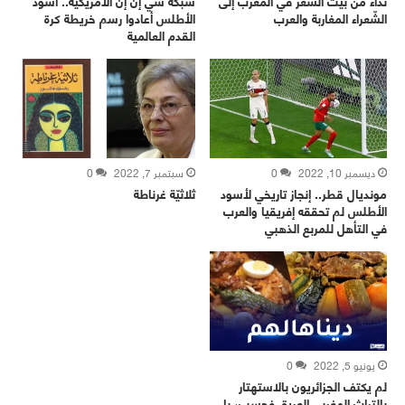
نداءٌ من بيت الشعر في المغرب إلى
شبكة سي إن إن الأمريكية.. أسود
الشّعراء المغاربة والعرب
الأطلس أعادوا رسم خريطة كرة
القدم العالمية
ديسمبر 10, 2022
0
سبتمبر 7, 2022
0
مونديال قطر.. إنجاز تاريخي لأسود
ثلاثيّة غرناطة
الأطلس لم تحققه إفريقيا والعرب
في التأهل للمربع الذهبي
يونيو 5, 2022
0
لم يكتف الجزائريون بالاستهتار
بالتراث المغربي العريق فحسب، بل