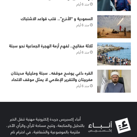
منذ 6 أيام
‏⁧‫السعودية‬⁩ و “الأذرع”.. قلب قواعد الاشتباك
منذ 6 أيام
ثلاثة مفاتيح.. لفهم أزمة الهجرة الجماعية نحو سبتة
منذ 6 أيام
القره داغي يوضح موقفه.. سبتة ومليلية مدينتان
مغربيتان والتقرير الإعلامي لا يمثل موقف الاتحاد
منذ 6 أيام
أنباء إكسبريس جريدة إلكترونية مهنية تنقل الخبر
بالتحليل والمتابعة، وتتيح مساحة للرأي والرأي الآخر،
ملتزمة بالموضوعية والشفافية، في احترام تام