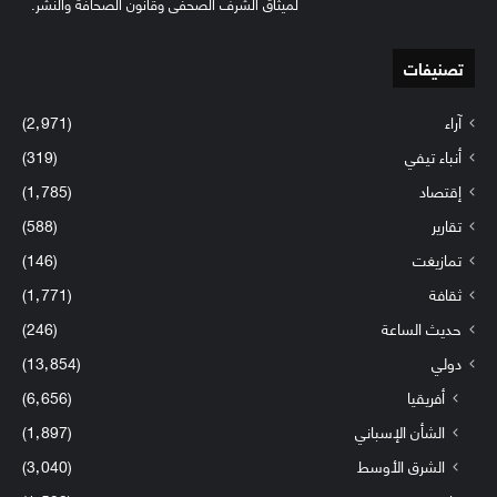
لميثاق الشرف الصحفي وقانون الصحافة والنشر.
تصنيفات
آراء
(2٬971)
أنباء تيفي
(319)
إقتصاد
(1٬785)
تقارير
(588)
تمازيغت
(146)
ثقافة
(1٬771)
حديث الساعة
(246)
دولي
(13٬854)
أفريقيا
(6٬656)
الشأن الإسباني
(1٬897)
الشرق الأوسط
(3٬040)