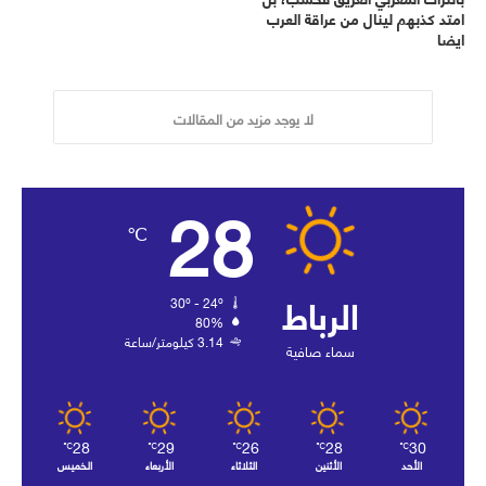
امتد كذبهم لينال من عراقة العرب
ايضا
لا يوجد مزيد من المقالات
28
℃
الرباط
30º - 24º
80%
3.14 كيلومتر/ساعة
سماء صافية
28
29
26
28
30
℃
℃
℃
℃
℃
الأحد
الأثنين
الثلاثاء
الأربعاء
الخميس