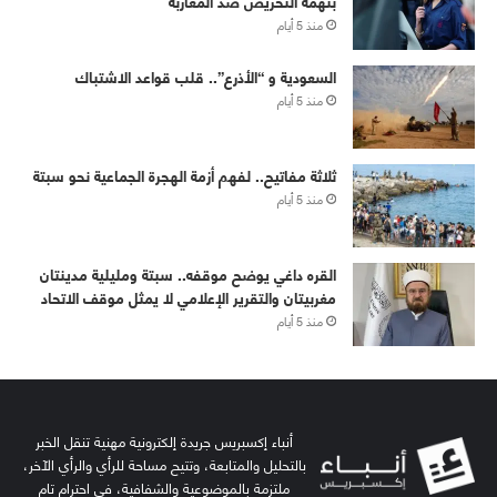
بتهمة التحريض ضد المغاربة
منذ 5 أيام
‏⁧‫السعودية‬⁩ و “الأذرع”.. قلب قواعد الاشتباك
منذ 5 أيام
ثلاثة مفاتيح.. لفهم أزمة الهجرة الجماعية نحو سبتة
منذ 5 أيام
القره داغي يوضح موقفه.. سبتة ومليلية مدينتان
مغربيتان والتقرير الإعلامي لا يمثل موقف الاتحاد
منذ 5 أيام
أنباء إكسبريس جريدة إلكترونية مهنية تنقل الخبر
بالتحليل والمتابعة، وتتيح مساحة للرأي والرأي الآخر،
ملتزمة بالموضوعية والشفافية، في احترام تام