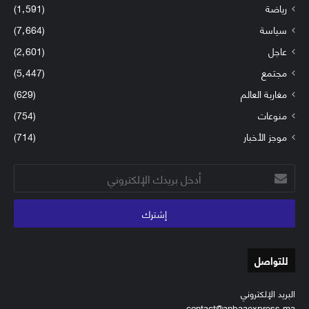
رياضة
(1٬591)
سياسة
(7٬664)
عاجل
(2٬601)
مجتمع
(5٬447)
مغاربة العالم
(629)
منوعات
(754)
موجز الأخبار
(714)
أدخل
بريدك
الإلكتروني
للتواصل
البريد الإلكتروني
contact@anbaaexpress.ma