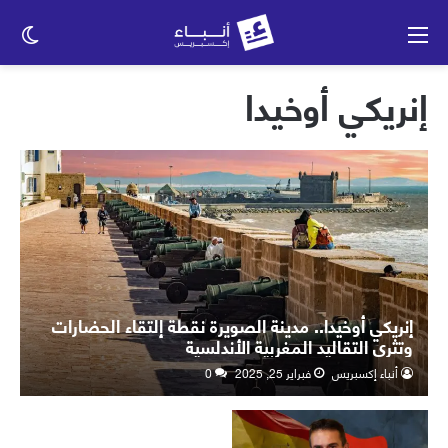
القائمة
الو
الم
إنريكي أوخيدا
إنريكي أوخيدا.. مدينة الصويرة نقطة إلتقاء الحضارات
وتثري التقاليد المغربية الأندلسية
أنباء إكسبريس
فبراير 25, 2025
0