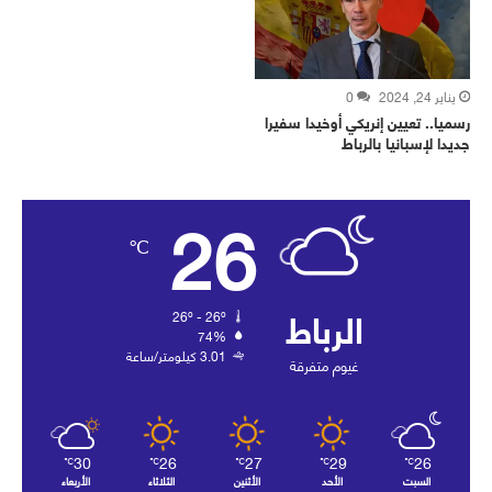
يناير 24, 2024
0
رسميا.. تعيين إنريكي أوخيدا سفيرا
جديدا لإسبانيا بالرباط
26
℃
الرباط
26º - 26º
74%
3.01 كيلومتر/ساعة
غيوم متفرقة
30
26
27
29
26
℃
℃
℃
℃
℃
السبت
الأحد
الأثنين
الثلاثاء
الأربعاء