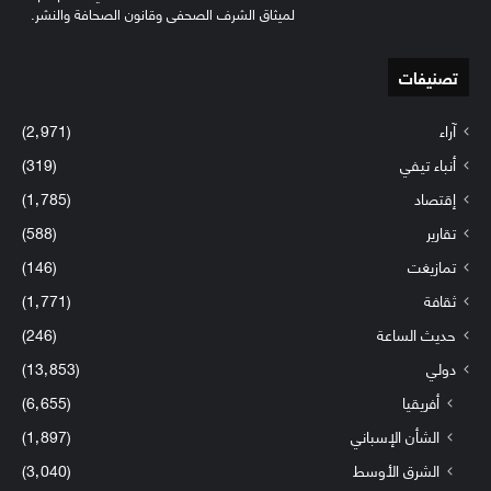
لميثاق الشرف الصحفي وقانون الصحافة والنشر.
تصنيفات
آراء
(2٬971)
أنباء تيفي
(319)
إقتصاد
(1٬785)
تقارير
(588)
تمازيغت
(146)
ثقافة
(1٬771)
حديث الساعة
(246)
دولي
(13٬853)
أفريقيا
(6٬655)
الشأن الإسباني
(1٬897)
الشرق الأوسط
(3٬040)