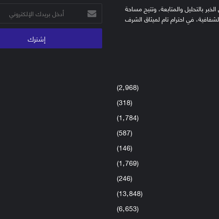
الخبر بالتحليل والمتابعة، وتتيح مساحة
أدخل
الشفافية، في احترام تام لميثاق الشرف
بريدك
الإلكتروني
(2٬968)
(318)
(1٬784)
(587)
(146)
(1٬769)
(246)
(13٬848)
(6٬653)