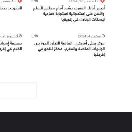
ديسمبر 18, 2024
0
ديسمبر 17, 2024
أديس أبابا.. المغرب يشدد أمام مجلس السلم
المغرب.. يحتض
والأمن على استعجالية استجابة جماعية
لإسكات البنادق في إفريقيا
سبتمبر 4, 2024
0
أغسطس 9, 2024
مركز بحثي أمريكي.. اتفاقية التجارة الحرة بين
صحيفة إسباني
الولايات المتحدة والمغرب محفز للنمو في
القدم في إفريق
إفريقيا