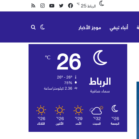
25
℃
فيسبوك
تويتر
يوتيوب
انستقرام
ملخص
الرباط
الموقع
ة
أنباء تيفي
موجز الأخبار
الوضع
بحث
RSS
26
℃
المظلم
عن
الرباط
26º - 26º
75%
2.36 كيلومتر/ساعة
سماء صافية
26
26
29
32
26
℃
℃
℃
℃
℃
الجمعة
السبت
الأحد
الأثنين
الثلاثاء