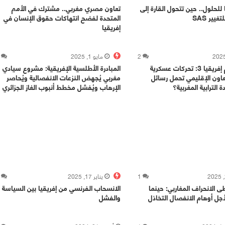
للحلول.. حين تتحول القارة إلى
تعاون مصري مغربي.. مشترك في الأمم
يير SAS
المتحدة لفضح انتهاكات حقوق الإنسان في
إفريقيا
2
مايو 1, 2025
مناورات سلام إفريقيا 3: تحركات عسكرية
المبادرة الأطلسية الإفريقية: مشروع سيادي
عاون الإقليمي تحمل رسائل
مغربي يُجهض النزعات الانفصالية ويُحاصر
الترابية المغربية؟
الإرهاب ويُفشل مخطط أنبوب الغاز الجزائري
1
يناير 17, 2025
الانحراف المغاربي: حينما
الانسحاب الفرنسي من إفريقيا بين السياسة
لأجل أوهام الانفصال التخاذل
والفشل