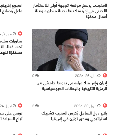
المغرب.. يرسخ موقعه كوجهة أولى للاستثمار
أسبوع إفريقيا 
الأجنبي في إفريقيا: بنية تحتية متطورة وبيئة
فاعل وصانع للتغ
أعمال محفزة
مايو 3, 2025
تحت غطاء الت
مستفزة للوحدة 
مايو 26, 2025
0
إيران وإفريقيا: قراءة في تدوينة خامنئي بين
الرمزية التاريخية والرهانات الجيوسياسية
أبريل 30, 2025
2
أبريل 24, 2025
بلاغ دول الساحل يُكرّس المغرب كشريك
تونس على خطى 
استراتيجي ومحور توازن في إفريقيا
تُباع السيادة 