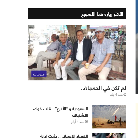
الأكثر زيارة هذا الأسبوع
منوعات
لم تكن في الحسبان..
منذ 4 أيام
‏⁧‫السعودية‬⁩ و “الأذرع”.. قلب قواعد
الاشتباك
منذ 4 أيام
القضاء الإسباني.. يثبت إدانة