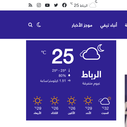
25
℃
فيسبوك
تويتر
يوتيوب
انستقرام
ملخص
الرباط
الموقع
ة
أنباء تيفي
موجز الأخبار
الوضع
بحث
RSS
25
℃
المظلم
عن
الرباط
25º - 25º
80%
1.51 كيلومتر/ساعة
غيوم متفرقة
29
26
26
29
32
℃
℃
℃
℃
℃
السبت
الأحد
الأثنين
الثلاثاء
الأربعاء