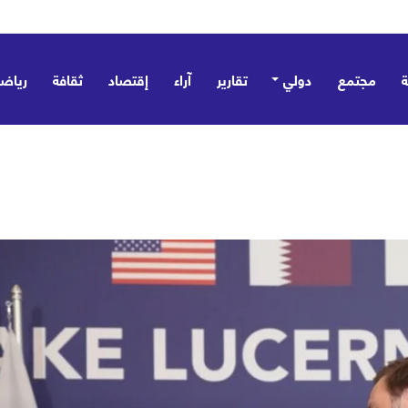
 تؤسس مظلة ردع جماعي وتؤكد: ليست موجّهة ضد أي طرف – صور
مجتمع
دولي
تقارير
آراء
إقتصاد
ثقافة
رياض