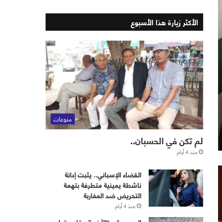
الأكثر زيارة هذا الأسبوع
منوعات
لم تكن في الحسبان..
منذ 4 أيام
القضاء الإسباني.. يثبت إدانة
ناشطة يمينية متطرفة بتهمة
التحريض ضد المغاربة
منذ 4 أيام
‏⁧‫السعودية‬⁩ و “الأذرع”.. قلب قواعد