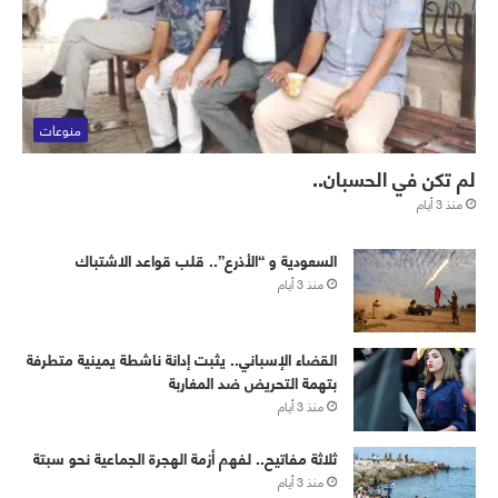
منوعات
لم تكن في الحسبان..
منذ 3 أيام
‏⁧‫السعودية‬⁩ و “الأذرع”.. قلب قواعد الاشتباك
منذ 3 أيام
القضاء الإسباني.. يثبت إدانة ناشطة يمينية متطرفة
بتهمة التحريض ضد المغاربة
منذ 3 أيام
ثلاثة مفاتيح.. لفهم أزمة الهجرة الجماعية نحو سبتة
منذ 3 أيام