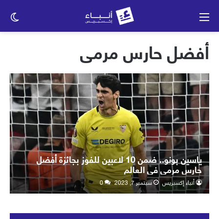
القائمة
الو
الم
أفضل حارس مرمى
ياسين بونو.. ضمن 10 لاعبين للفوز بجائزة أفضل
حارس مرمى في العالم
أنباء إكسبريس
سبتمبر 7, 2023
0