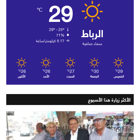
29
℃
الرباط
29º - 25º
71%
5.17 كيلومتر/ساعة
سماء صافية
26
26
27
30
29
℃
℃
℃
℃
℃
الخميس
الجمعة
السبت
الأحد
الأثنين
الأكثر زيارة هذا الأسبوع