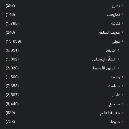
تقارير
(587)
تمازيغت
(146)
ثقافة
(1٬768)
حديث الساعة
(246)
دولي
(13٬839)
أفريقيا
(6٬651)
الشأن الإسباني
(1٬892)
الشرق الأوسط
(3٬036)
رياضة
(1٬590)
سياسة
(7٬653)
عاجل
(2٬597)
مجتمع
(5٬440)
مغاربة العالم
(629)
منوعات
(753)