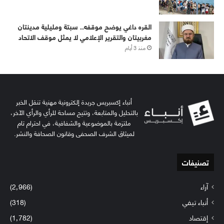
القره داغي يوضح موقفه.. سبتة ومليلية مدينتان
مغربيتان والتقرير الإعلامي لا يمثل موقف الاتحاد
منذ 3 أيام
أنباء إكسبريس جريدة إلكترونية مهنية تنقل الخبر
بالتحليل والمتابعة، وتتيح مساحة للرأي والرأي الآخر،
ملتزمة بالموضوعية والشفافية، في احترام تام
لميثاق الشرف الصحفي وقانون الصحافة والنشر.
تصنيفات
آراء
(2٬966)
أنباء تيفي
(318)
إقتصاد
(1٬782)