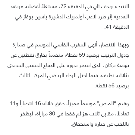
النتيجة بهدف ثانٍ في الدقيقة 72، مستغلاً أفضلية فريقه
العددية إثر طرد لاعب أولمبيك الدشيرة ياسين بوغاز في
الدقيقة 41.
وبهذا الانتصار، أنهى المغرب الفاسي الموسم في صدارة
جدول الترتيب برصيد 59 نقطة، متقدماً بفارق نقطتين عن
نهضة بركان، الذي انتصر بدوره على الدفاع الحسني الجديدي
بثلاثية نظيفة، فيما احتل الرجاء الرياضي المركز الثالث
برصيد 56 نقطة.
وقدم “الماص” موسماً مميزاً، حقق خلاله 16 انتصاراً و11
تعادلاً، مقابل ثلاث هزائم فقط في 30 مباراة، ليظفر
باللقب عن جدارة واستحقاق.