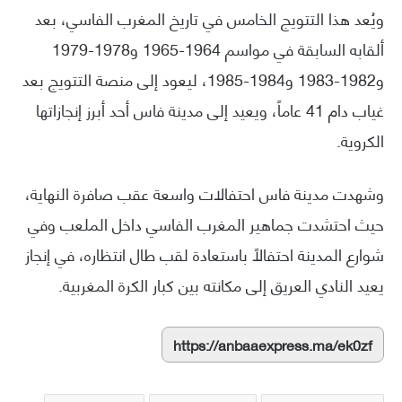
ويُعد هذا التتويج الخامس في تاريخ المغرب الفاسي، بعد
ألقابه السابقة في مواسم 1964-1965 و1978-1979
و1982-1983 و1984-1985، ليعود إلى منصة التتويج بعد
غياب دام 41 عاماً، ويعيد إلى مدينة فاس أحد أبرز إنجازاتها
الكروية.
وشهدت مدينة فاس احتفالات واسعة عقب صافرة النهاية،
حيث احتشدت جماهير المغرب الفاسي داخل الملعب وفي
شوارع المدينة احتفالاً باستعادة لقب طال انتظاره، في إنجاز
يعيد النادي العريق إلى مكانته بين كبار الكرة المغربية.
https://anbaaexpress.ma/ek0zf