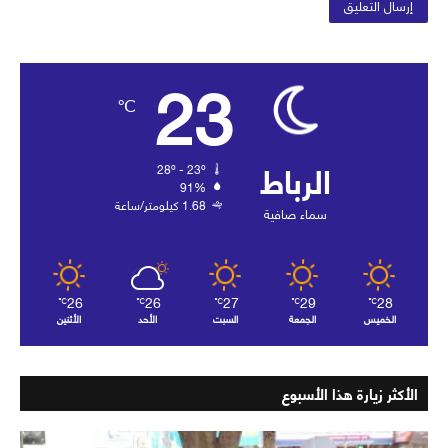
23
℃
الرباط
28º - 23º
91%
1.68 كيلومتر/ساعة
سماء صافية
26
26
27
29
28
℃
℃
℃
℃
℃
الخميس
الجمعة
السبت
الأحد
الأثنين
الأكثر زيارة هذا الأسبوع