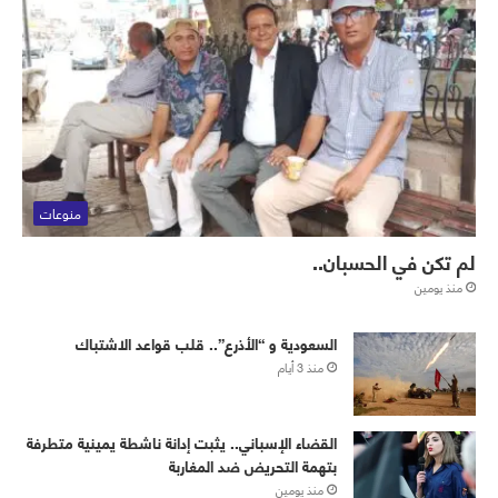
منوعات
لم تكن في الحسبان..
منذ يومين
‏⁧‫السعودية‬⁩ و “الأذرع”.. قلب قواعد الاشتباك
منذ 3 أيام
القضاء الإسباني.. يثبت إدانة ناشطة يمينية متطرفة
بتهمة التحريض ضد المغاربة
منذ يومين