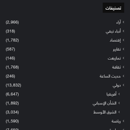
تصنيفات
آراء
(2٬966)
أنباء تيفي
(318)
إقتصاد
(1٬782)
تقارير
(587)
تمازيغت
(146)
ثقافة
(1٬768)
حديث الساعة
(246)
دولي
(13٬832)
أفريقيا
(6٬647)
الشأن الإسباني
(1٬892)
الشرق الأوسط
(3٬034)
رياضة
(1٬590)
سياسة
(7٬650)