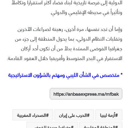
الدولية إلى فرصة تاريخية لبناء فضاء أكثر استقراراً وتكاملاً
وتأثيراً في محيطه الإقليمي والدولي.
وإما أن تجد نفسها، مرة أخرى، رهينة لصراعات الآخرين
وتقلبات النظام الدولي، بما يحول المنطقة إلى جزء من
جغرافيا الفوضى الممتدة بدلاً من أن تكون أحد أركان
الاستقرار في البحر المتوسط وأفريقيا خلال العقود القادمة.
* متخصص في الشأن الليبي ومهتم بالشؤون الاستراتيجية
https://anbaaexpress.ma/mfbak
أزمة ليبيا
الحرب على إيران
الصحراء المغربية
المنطقة المغاربية
جغرافيا جديدة للفوضى