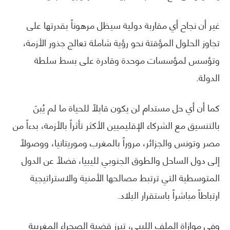
غير أن نجاح أي مقاربة دولية سيظل مرهوناً بقدرتها على
تجاوز الحلول المؤقتة نحو رؤية شاملة تعالج جذور الأزمة،
وتؤسس لمؤسسات موحدة وقادرة على بسط سلطة
الدولة.
كما أن أي حل مستدام لن يكون قابلاً للحياة ما لم يُبنَ
بالتنسيق مع الشركاء الإقليميين الأكثر تأثراً بالأزمة، بدءاً من
مصر وتونس والجزائر، مروراً بالمغرب وموريتانيا، ووصولاً
إلى دول الساحل والطوق الجنوبي لليبيا، فضلاً عن الدول
المتوسطية التي ترتبط مصالحها الأمنية والاستراتيجية
ارتباطاً مباشراً باستقرار البلاد.
وفي موازاة الملف الليبي، تبرز قضية الصحراء المغربية