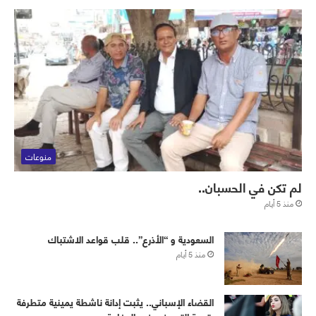
منوعات
لم تكن في الحسبان..
منذ 5 أيام
‏⁧‫السعودية‬⁩ و “الأذرع”.. قلب قواعد الاشتباك
منذ 5 أيام
القضاء الإسباني.. يثبت إدانة ناشطة يمينية متطرفة