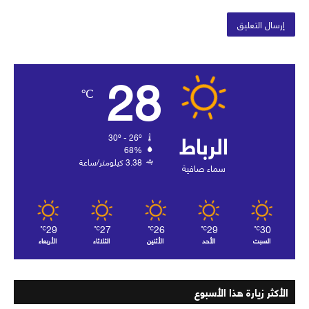
28
℃
الرباط
30º - 26º
68%
3.38 كيلومتر/ساعة
سماء صافية
29
27
26
29
30
℃
℃
℃
℃
℃
السبت
الأحد
الأثنين
الثلاثاء
الأربعاء
الأكثر زيارة هذا الأسبوع