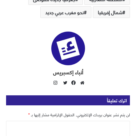
شمال إفريقيا
نحو مغرب عربي جديد
أنباء إكسبريس
ا
ن
م
ف
ت
س
و
ي
و
اترك تعليقاً
ت
ق
س
ي
ق
ع
ب
ت
لن يتم نشر عنوان بريدك الإلكتروني.
الحقول الإلزامية مشار إليها بـ
*
ر
ا
و
ر
ا
ا
ل
ك
م
و
ل