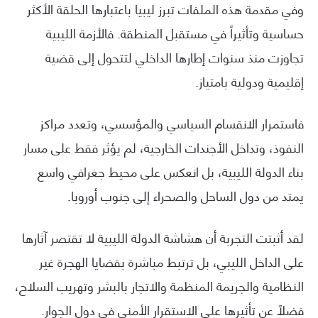
وفي مقدمة هذه الملفات تبرز ليبيا باعتبارها الحلقة الأكثر
حساسية وتأثيراً في مستقبل المنطقة. فالأزمة الليبية
تجاوزت منذ سنوات إطارها الداخلي لتتحول إلى قضية
إقليمية ودولية بامتياز.
فاستمرار الانقسام السياسي والمؤسسي، وتعدد مراكز
النفوذ، وتداخل الأجندات الخارجية، لم يؤثر فقط على مسار
بناء الدولة الليبية، بل انعكس على محيط جغرافي واسع
يمتد من دول الساحل والصحراء إلى جنوب أوروبا.
لقد أثبتت التجربة أن هشاشة الدولة الليبية لا تقتصر آثارها
على الداخل الليبي، بل ترتبط مباشرة بقضايا الهجرة غير
النظامية والجريمة المنظمة والاتجار بالبشر وتهريب السلاح،
فضلاً عن تأثيرها على الاستقرار الأمني في دول الجوار.