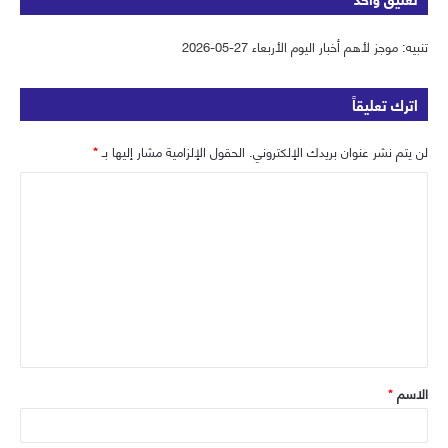
ت
ق
س
ي
ق
ع
ب
ت
تنبيه:
موجز لأهم أخبار اليوم الأربعاء 27-05-2026
ر
ا
و
ر
ا
ل
ك
اترك تعليقاً
م
و
ي
لن يتم نشر عنوان بريدك الإلكتروني.
الحقول الإلزامية مشار إليها بـ
*
ب
ا
ل
ت
ع
ل
ي
ق
الاسم
*
*