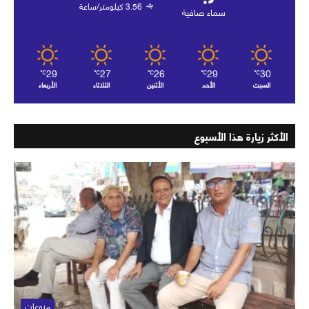
3.56 كيلومتر/ساعة
سماء صافية
29
27
26
29
30
℃
℃
℃
℃
℃
السبت
الأحد
الأثنين
الثلاثاء
الأربعاء
الأكثر زيارة هذا الأسبوع
منوعات