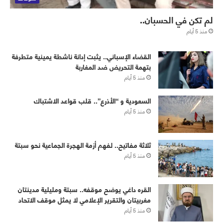
لم تكن في الحسبان..
منذ 5 أيام
القضاء الإسباني.. يثبت إدانة ناشطة يمينية متطرفة
بتهمة التحريض ضد المغاربة
منذ 5 أيام
‏⁧‫السعودية‬⁩ و “الأذرع”.. قلب قواعد الاشتباك
منذ 5 أيام
ثلاثة مفاتيح.. لفهم أزمة الهجرة الجماعية نحو سبتة
منذ 5 أيام
القره داغي يوضح موقفه.. سبتة ومليلية مدينتان
مغربيتان والتقرير الإعلامي لا يمثل موقف الاتحاد
منذ 5 أيام