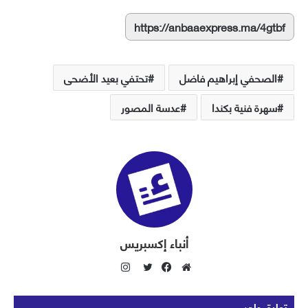
https://anbaaexpress.ma/4gtbf
الصحفي إبراهيم فاضل
تحتفي بعيد الأضحى
سهرة فنية بكندا
عدسة المصور
أنباء إكسبريس
ا
ن
م
ف
ت
س
و
ي
و
تعليق واحد