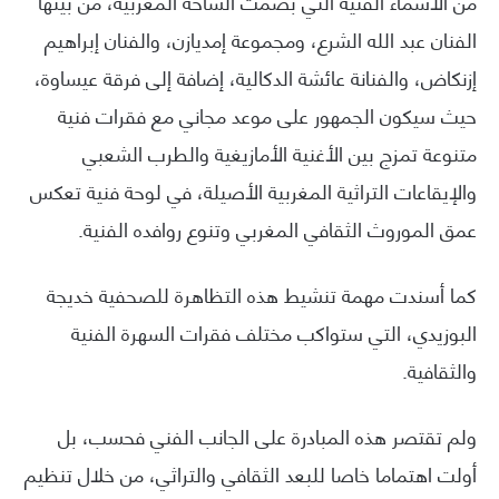
من الأسماء الفنية التي بصمت الساحة المغربية، من بينها
الفنان عبد الله الشرع، ومجموعة إمديازن، والفنان إبراهيم
إزنكاض، والفنانة عائشة الدكالية، إضافة إلى فرقة عيساوة،
حيث سيكون الجمهور على موعد مجاني مع فقرات فنية
متنوعة تمزج بين الأغنية الأمازيغية والطرب الشعبي
والإيقاعات التراثية المغربية الأصيلة، في لوحة فنية تعكس
عمق الموروث الثقافي المغربي وتنوع روافده الفنية.
كما أسندت مهمة تنشيط هذه التظاهرة للصحفية خديجة
البوزيدي، التي ستواكب مختلف فقرات السهرة الفنية
والثقافية.
ولم تقتصر هذه المبادرة على الجانب الفني فحسب، بل
أولت اهتماما خاصا للبعد الثقافي والتراثي، من خلال تنظيم