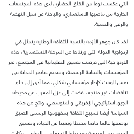
التي عكست نوعا من القلق الحضاري لدى هذه المجتمعات
الخارجة من ماضيها الاستعماري، والباحثة عن سبل النهضة
والرقي والتنمية.
لقد كان جوهر الأزمة بالنسبة للثقافة الوطنية يتمثل في
ازدواجية الدولة التي ورثناها عن المرحلة الاستعمارية، هذه
الازدواجية التي فرضت تعميق التقليدانية في المجتمع، عبر
المؤسسات والثقافة الرسمية، وتقديم عناصر الحداثة في
نفس الوقت كإطار مؤسساتي شكلي، مما أدى إلى خلق
تناقضات غير منتجة، أفضت إلى عزل المغرب عن محيطه
الجيوـ استراتيجي الإفريقي والمتوسطي، ونتج عن هذه
السياسة أيضا تسييج الثقافة بمفهومها الرسمي الضيق
بوصفها عالما خاصا محنطا وبعيدا عن الحياة، وتعميق
الشرخ بين المدرسة ومحيطها الاجتماعي ـ الثقافي، فكانت