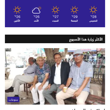
26
26
27
29
28
℃
℃
℃
℃
℃
الخميس
الجمعة
السبت
الأحد
الأثنين
الأكثر زيارة هذا الأسبوع
منوعات
لم تكن في الحسبان..