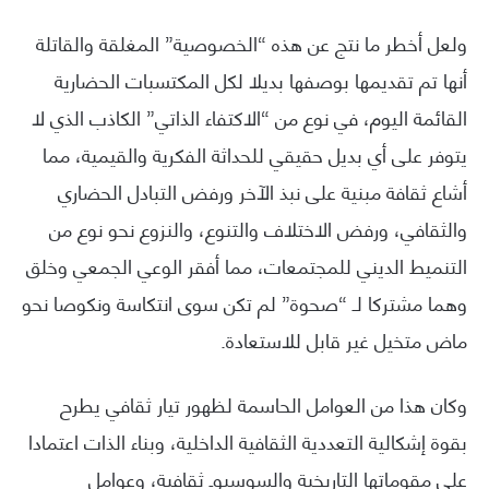
ولعل أخطر ما نتج عن هذه “الخصوصية” المغلقة والقاتلة
أنها تم تقديمها بوصفها بديلا لكل المكتسبات الحضارية
القائمة اليوم، في نوع من “الاكتفاء الذاتي” الكاذب الذي لا
يتوفر على أي بديل حقيقي للحداثة الفكرية والقيمية، مما
أشاع ثقافة مبنية على نبذ الآخر ورفض التبادل الحضاري
والثقافي، ورفض الاختلاف والتنوع، والنزوع نحو نوع من
التنميط الديني للمجتمعات، مما أفقر الوعي الجمعي وخلق
وهما مشتركا لـ “صحوة” لم تكن سوى انتكاسة ونكوصا نحو
ماض متخيل غير قابل للاستعادة.
وكان هذا من العوامل الحاسمة لظهور تيار ثقافي يطرح
بقوة إشكالية التعددية الثقافية الداخلية، وبناء الذات اعتمادا
على مقوماتها التاريخية والسوسيوـ ثقافية، وعوامل