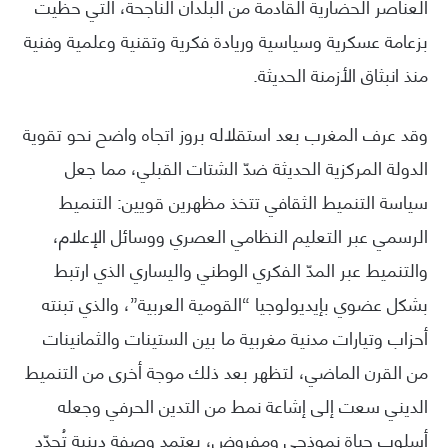
العناصر الحضارية القادمة من البلدان الناجحة، التي حظيت
بزعامة عسكرية وسياسية وريادة فكرية وتقنية وعلمية وفنية
منذ انبثاق الأزمنة الحديثة.
وقد عرف المغرب بعد استقلاله بروز اتجاه واضح نحو تقوية
الدولة المركزية الحديثة ضدّ الشتات القبلي، مما جعل
سياسة التنميط الثقافي تتخذ مظهرين قويين: التنميط
الرسمي عبر التعليم النظامي العصري ووسائل الإعلام،
والتنميط عبر المدّ الفكري الوطني واليساري الذي ارتبط
بشكل عضوي بإيديولوجيا “القومية العربية”، والذي تبنته
أحزاب وتيارات مدنية مغربية ما بين الستينات والثمانينات
من القرن الماضي، لتظهر بعد ذلك موجة أخرى من التنميط
الديني سعت إلى إشاعة نمط من التدين الحرفي وجعله
أسلوب حياة نموذجي ومفروض، يعتمد وصفة دينية تُحدّد