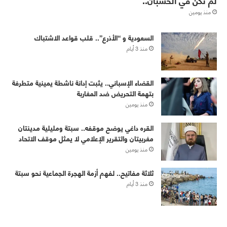
منذ يومين
‏⁧‫السعودية‬⁩ و “الأذرع”.. قلب قواعد الاشتباك
منذ 3 أيام
القضاء الإسباني.. يثبت إدانة ناشطة يمينية متطرفة
بتهمة التحريض ضد المغاربة
منذ يومين
القره داغي يوضح موقفه.. سبتة ومليلية مدينتان
مغربيتان والتقرير الإعلامي لا يمثل موقف الاتحاد
منذ يومين
ثلاثة مفاتيح.. لفهم أزمة الهجرة الجماعية نحو سبتة
منذ 3 أيام