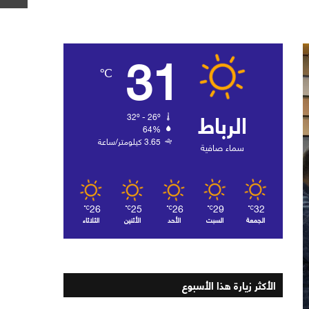
31
℃
الرباط
32º - 26º
64%
3.65 كيلومتر/ساعة
سماء صافية
26
25
26
29
32
℃
℃
℃
℃
℃
الجمعة
السبت
الأحد
الأثنين
الثلاثاء
الأكثر زيارة هذا الأسبوع