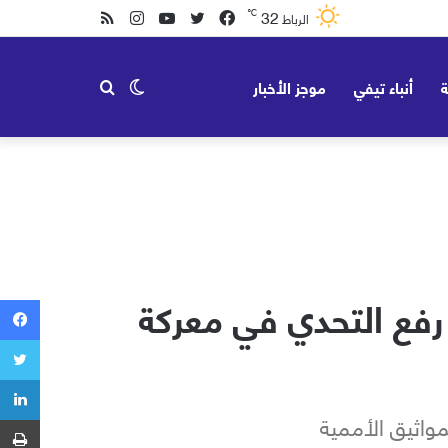
32
℃
فيسبوك
تويتر
يوتيوب
انستقرام
ملخص
الرباط
الموقع
ة
أنباء تيفي
موجز الأخبار
الوضع
بحث
RSS
المظلم
عن
 رفع التحدي في معركة
مواثيق الأممية