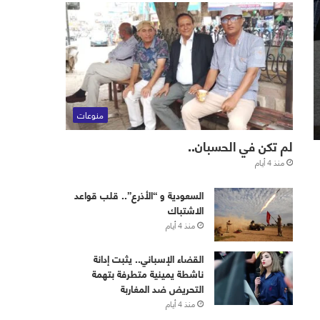
منوعات
لم تكن في الحسبان..
منذ 4 أيام
‏⁧‫السعودية‬⁩ و “الأذرع”.. قلب قواعد
الاشتباك
منذ 4 أيام
القضاء الإسباني.. يثبت إدانة
ناشطة يمينية متطرفة بتهمة
التحريض ضد المغاربة
منذ 4 أيام