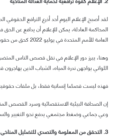
2. الإعلام كقوة ترافعية لحماية العدالة المناخية
لقد أصبح الإعلام اليوم أحد أذرع الترافع الحقوقي ا
المحاكمة العادلة، يمكن للإعلام أن يدافع عن الحق 
العامة للأمم المتحدة في يوليو 2022 كحق من حقوق الإنسان الأساسية.
وهنا، يبرز دور الإعلام في نقل قصص الناس المتضرر
اللواتي يواجهن ندرة المياه، الشباب الذين يهاجرون 
فهذه ليست قصصًا إنسانية فقط، بل ملفات حقوقية تت
إن الصحافة البيئية الاستقصائية وسرد القصص المناخية
وعي جماعي وضغط مجتمعي يدفع نحو التغيير والس
3. التحقق من المعلومة والتصدي للتضليل المناخي