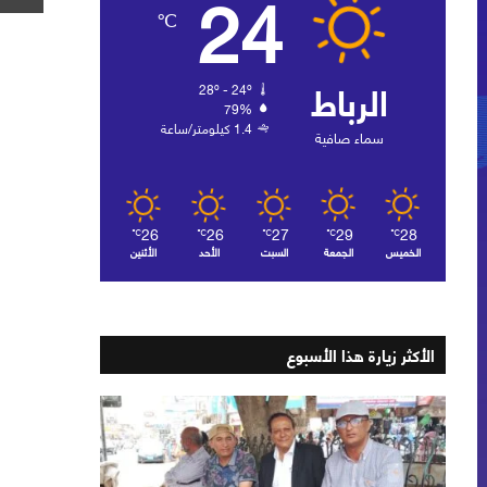
24
℃
الرباط
28º - 24º
79%
1.4 كيلومتر/ساعة
سماء صافية
26
26
27
29
28
℃
℃
℃
℃
℃
الخميس
الجمعة
السبت
الأحد
الأثنين
الأكثر زيارة هذا الأسبوع