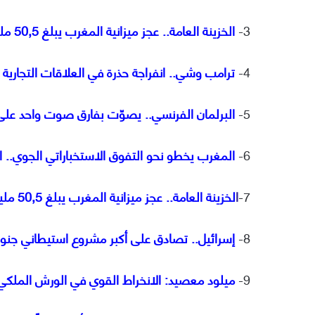
3-
الخزينة العامة.. عجز ميزانية المغرب يبلغ 50,5 مليار درهم إلى غاية شتنبر 2025
4-
ترامب وشي.. انفراجة حذرة في العلاقات التجارية
5-
البرلمان الفرنسي.. يصوّت بفارق صوت واحد على إلغا
6-
المغرب يخطو نحو التفوق الاستخباراتي الجوي.. اهتمام بمنظومة HADES الأمريكية
7-
ا
لخزينة العامة.. عجز ميزانية المغرب يبلغ 50,5 مليار درهم إلى غاية شتنبر 2025
8-
إسرائيل.. تصادق على أكبر مشروع استيطاني جنو
9-
ميلود معصيد: الانخراط القوي في الورش الملكي