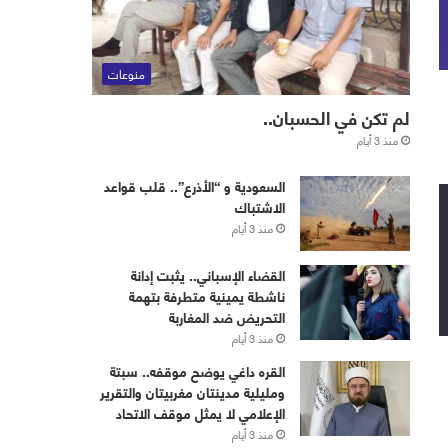
منوعات
لم تكن في الحسبان..
منذ 3 أيام
‏⁧‫السعودية‬⁩ و “الأذرع”.. قلب قواعد
الاشتباك
منذ 3 أيام
القضاء الإسباني.. يثبت إدانة
ناشطة يمينية متطرفة بتهمة
التحريض ضد المغاربة
منذ 3 أيام
القره داغي يوضح موقفه.. سبتة
ومليلية مدينتان مغربيتان والتقرير
الإعلامي لا يمثل موقف الاتحاد
منذ 3 أيام