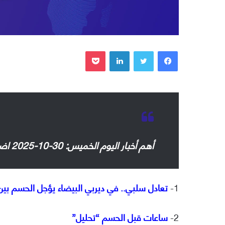
فيسبوك
تويتر
لينكدإن
بوكيت
أهم أخبار اليوم الخميس: 30-10-2025 اضغط على روابط العناوين للإطلاع:
1-
تعادل سلبي.. في ديربي البيضاء يؤجل الحسم بين ا
2-
ساعات قبل الحسم “تحليل”