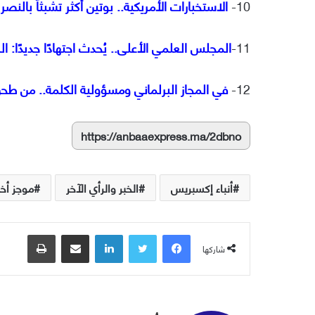
10-
الاستخبارات الأمريكية.. بوتين أكثر تشبثاً بال
11-
المجلس العلمي الأعلى.. يُحدث اجتهادًا جديدًا: 
12-
في المجاز البرلماني ومسؤولية الكلمة.. من طح
https://anbaaexpress.ma/2dbno
أنباء إكسبريس
الخبر والرأي الآخر
موجز أخب
فيسبوك
تويتر
لينكدإن
مشاركة عبر البريد
طباعة
شاركها