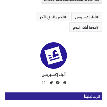
أنباء إكسبريس
الخبر والرأي الآخر
موجز أخبار اليوم
أنباء إكسبريس
ا
ن
م
ف
ت
س
و
ي
و
اترك تعليقاً
ت
ق
س
ي
ق
ع
ب
ت