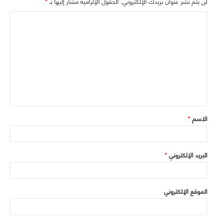
لن يتم نشر عنوان بريدك الإلكتروني.
الحقول الإلزامية مشار إليها بـ
*
ر
ا
و
ر
ا
ا
ل
ك
م
و
ل
ي
ت
ب
ع
ل
ي
ق
الاسم
*
*
البريد الإلكتروني
*
الموقع الإلكتروني