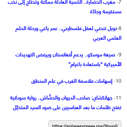
7-
مغرب الحضارة.. التنمية العادلة ممكنة وتحتاج إلى نُخب
مستقيمة وجادّة
8-
نوبل تنحني لعقل فلسطيني.. عمر ياغي ورحلة الحلم
العلمي العربي
9-
صيغة موسكو.. يدعم أفغانستان ويرفض التهديدات
الأميركية “باستعادة باغرام”
10-
إسهامات فلاسفة الغرب في علم المنطق
11-
جهانكشاي: صاحب الديوان والحشّاش.. رواية سودانية
تفتح ظلمات ما بعد العباسيين على ضوء السرد المتخيّل
https://anbaaexpress.ma/3hwo5