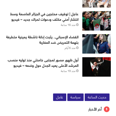
عاجل | توقيف محتجين في الجزائر العاصمة وسط
انتشار أمني مكثف ودعوات لحراك جديد – فيديو
منذ 16 ساعة
القضاء الإسباني.. يثبت إدانة ناشطة يمينية متطرفة
بتهمة التحريض ضد المغاربة
منذ 6 أيام
أول ظهور مصور لمجتبى خامنئي منذ توليه منصب
المرشد الأعلى يعيد الجدل حول وضعه – فيديو
منذ 19 ساعة