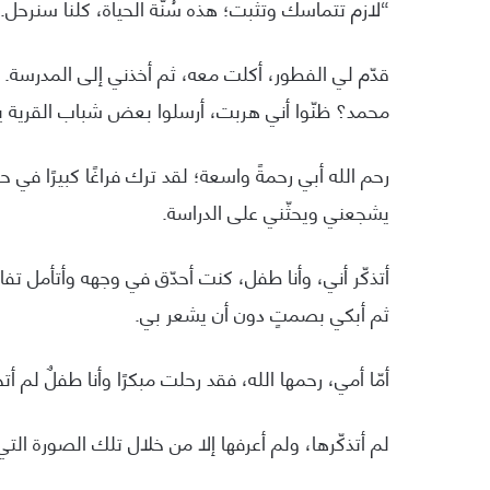
“لازم تتماسك وتثبت؛ هذه سُنَّة الحياة، كلنا سنرحل. 
قدّم لي الفطور، أكلت معه، ثم أخذني إلى المدرسة. ب
محمد؟ ظنّوا أني هربت، أرسلوا بعض شباب القرية ي
رحم الله أبي رحمةً واسعة؛ لقد ترك فراغًا كبيرًا في حيا
يشجعني ويحثّني على الدراسة.
أتذكّر أني، وأنا طفل، كنت أحدّق في وجهه وأتأمل
ثم أبكي بصمتٍ دون أن يشعر بي.
أمّا أمي، رحمها الله، فقد رحلت مبكرًا وأنا طفلٌ لم أت
لم أتذكّرها، ولم أعرفها إلا من خلال تلك الصورة ال