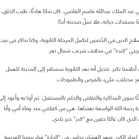
عبد الملك عبدالله قاسم القاضي. كان شابًا هادئًا، طيب الخلق،
ًا بصفحات حياته، فلا تملّ صحبته أبدًا.
 صلاح الدين في الحُصين لنكمل المرحلة الثانوية، وكنا نذاكر في بيت
 قريتي “كِندة” في مخلاف شرعب شمال تعز.
حلامنا تكبر. نتخيل أنه بعد الثانوية سنسافر إلى المدينة للعمل
 بغدٍ مختلف، مليء بالفرص والطموحات.
 سوى المذاكرة والنقاش والحلم بالمستقبل. ثم أودّعه وأعود إلى
 رحمة الله الواسعة تغشاها، هي من كفلتني منذ وفاة أمي وأنا
الذي كان غالبًا حقين مع “كدر” خبز بلدي.
اد الكدر. وبعد العشاء، نجلس في “الدارة” فناء بيوتنا القديمة