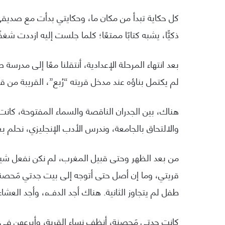
كل حكاية تبدأ من مكان ما، وحكايتي بدأت مع صديقي 
ذكيًّا، يشبه كتابًا ممتعًا؛ كلما جلست إليه ازددت شغف
بعد انتهاء المرحلة الإعدادية، أنتقلنا معًا إلى مدرسة
لم يكتمل بناؤه عند مدخل قريته “رُبع”، القريبة من
هناك، بين الجدران الناقصة والسماء المفتوحة، كانت أ
والالتحاق بالجامعة، وندرس الأدب الإنجليزي، نحلم
من بعد الظهر وحتى قبيل المغرب، لم نكن نفعل شيئًا
قريتي، وما إن أصل حتى أتوجه إلى بيت جدتي مَحصنة
طفل لم يتجاوز الثانية. هناك أجد الدفء، وأجد العشاء 
كانت جدتي مَحصنة، أنظف نساء القرية، وأبرعهن في إعد