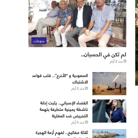
منوعات
لم تكن في الحسبان..
منذ 3 أيام
‏⁧‫السعودية‬⁩ و “الأذرع”.. قلب قواعد
الاشتباك
منذ 3 أيام
القضاء الإسباني.. يثبت إدانة
ناشطة يمينية متطرفة بتهمة
التحريض ضد المغاربة
منذ 3 أيام
ثلاثة مفاتيح.. لفهم أزمة الهجرة