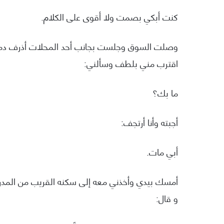
كنت أبكي بصمت ولا أقوى على الكلام.
وصلت السوق وجلست بجانب أحد المحلات أذرف دموع
اقترب مني بلطف وسألني:
ما بك؟
أجبته وأنا أرتجف:
أبي مات.
أمسك بيدي وأخذني معه إلى سكنه القريب من المد
و قال: