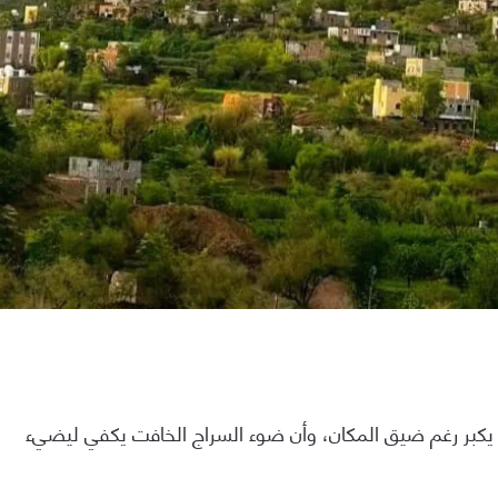
 يكبر رغم ضيق المكان، وأن ضوء السراج الخافت يكفي ليضيء