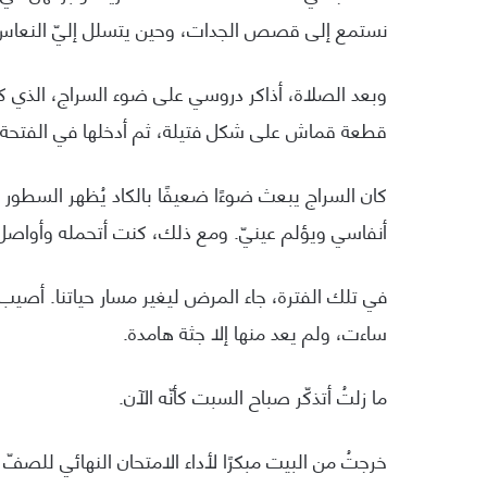
نستمع إلى قصص الجدات، وحين يتسلل إليّ النعاس، أ
وبعد الصلاة، أذاكر دروسي على ضوء السراج، الذي كا
قطعة قماش على شكل فتيلة، ثم أدخلها في الفتحة 
كان السراج يبعث ضوءًا ضعيفًا بالكاد يُظهر السطور أم
أنفاسي ويؤلم عينيّ. ومع ذلك، كنت أتحمله وأواصل ا
في تلك الفترة، جاء المرض ليغير مسار حياتنا. أصيب
ساءت، ولم يعد منها إلا جثة هامدة.
ما زلتُ أتذكّر صباح السبت كأنّه الآن.
خرجتُ من البيت مبكرًا لأداء الامتحان النهائي للصفّ 