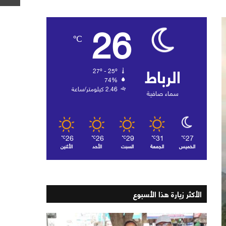
26
℃
الرباط
27º - 25º
74%
2.46 كيلومتر/ساعة
سماء صافية
26
26
29
31
27
℃
℃
℃
℃
℃
الخميس
الجمعة
السبت
الأحد
الأثنين
الأكثر زيارة هذا الأسبوع