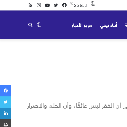
25
℃
فيسبوك
تويتر
يوتيوب
انستقرام
ملخص
الرباط
الموقع
ة
أنباء تيفي
موجز الأخبار
الوضع
بحث
RSS
المظلم
عن
 الفقر ليس عائقًا، وأن الحلم والإصرار