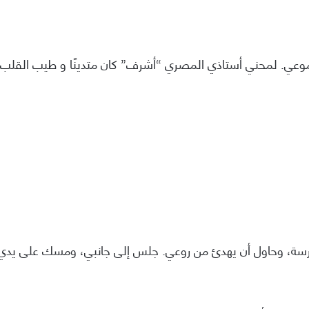
ي. لمحني أستاذي المصري “أشرف” كان متدينًا و طيب القلب.
رسة، وحاول أن يهدئ من روعي. جلس إلى جانبي، ومسك على يدي