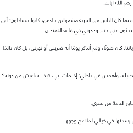
رحم الله أباك.
ينما كان الناس في القرية مشغولين بالدفن، كانوا يتساءلون: أين
بحثون عني حتى وجدوني في قاعة الامتحان.
تنا. كان حنونًا، ولم أتذكر يومًا أنه ضربني أو نهرني، بل كان دائمًا
 تفاصيله، وأهمس في داخلي: إذا مات أبي، كيف سأعيش من دونه؟
جاوز الثانية من عمري.
تي رسمتها في خيالي لملامح وجهها.