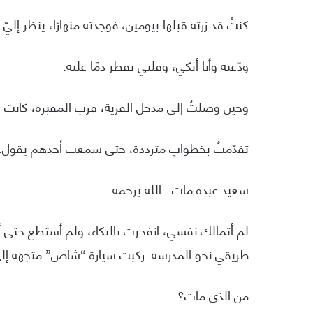
كنتُ قد زرته قبلها بيومين، فوجدته منهارًا، ينظر إليّ 
ودّعته وأنا أبكي، وقلبي يقطر دمًا عليه.
وحين وصلتُ إلى مدخل القرية، قرب المقبرة، كانت س
تقدّمتُ بخطواتٍ مترددة، حتى سمعت أحدهم يقول:
سعيد عبده مات.. الله يرحمه.
لم أتمالك نفسي، انفجرت بالبكاء، ولم أستطع حتى أ
طريقي نحو المدرسة. ركبت سيارة “شاص” متجهة إلى
من الذي مات؟