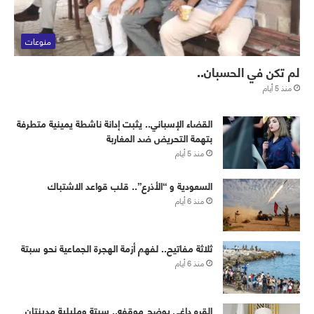
منوعات
لم تكن في الحسبان..
منذ 5 أيام
القضاء الإسباني.. يثبت إدانة ناشطة يمينية متطرفة
بتهمة التحريض ضد المغاربة
منذ 5 أيام
‏⁧‫السعودية‬⁩ و “الأذرع”.. قلب قواعد الاشتباك
منذ 6 أيام
ثلاثة مفاتيح.. لفهم أزمة الهجرة الجماعية نحو سبتة
منذ 6 أيام
القره داغي يوضح موقفه.. سبتة ومليلية مدينتان