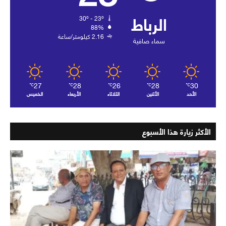
الرباط
30º - 23º
88%
2.16 كيلومتر/ساعة
سماء صافية
27
28
26
28
30
℃
℃
℃
℃
℃
الأحد
الأثنين
الثلاثاء
الأربعاء
الخميس
الأكثر زيارة هذا الأسبوع