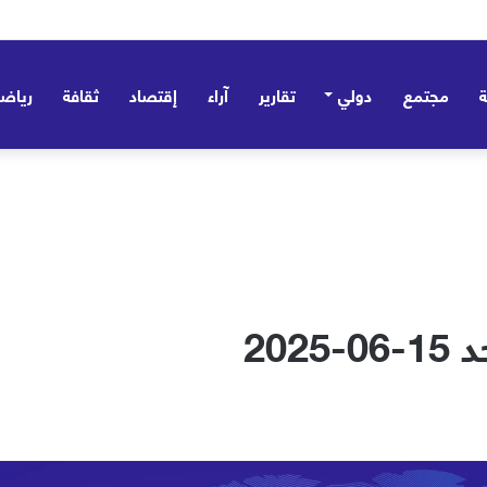
مجتمع
دولي
تقارير
آراء
إقتصاد
ثقافة
رياض
202