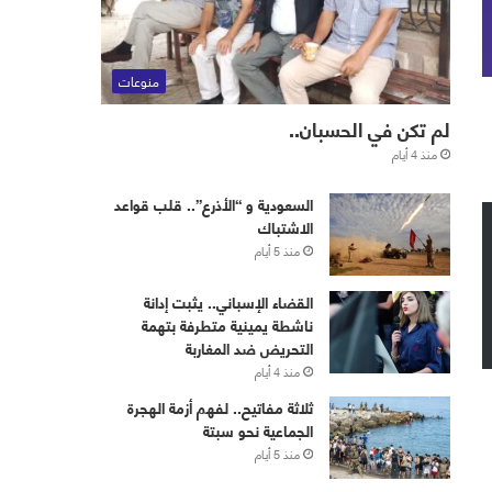
منوعات
لم تكن في الحسبان..
منذ 4 أيام
‏⁧‫السعودية‬⁩ و “الأذرع”.. قلب قواعد
الاشتباك
منذ 5 أيام
القضاء الإسباني.. يثبت إدانة
ناشطة يمينية متطرفة بتهمة
التحريض ضد المغاربة
منذ 4 أيام
ثلاثة مفاتيح.. لفهم أزمة الهجرة
الجماعية نحو سبتة
منذ 5 أيام