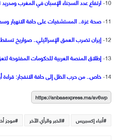
10-
ارتفاع عدد السجناء الإسبان في المغرب ومدريد 
11-
صحة غزة.. المستشفيات على حافة الانهيار وس
12-
إيران تضرب العمق الإسرائيلي.. صواريخ تسقط 
13-
إطلاق المنصة العربية للحكومات المفتوحة لتعزي
14-
خاص.. من حرب الظل إلى حافة الانفجار: قراءة أ
https://anbaaexpress.ma/av6wp
أنباء إكسبريس
الخبر والرأي الآخر
موجز أخب