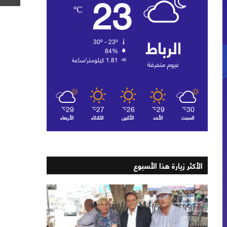
23
℃
الرباط
30º - 23º
84%
1.81 كيلومتر/ساعة
غيوم متفرقة
29
27
26
29
30
℃
℃
℃
℃
℃
السبت
الأحد
الأثنين
الثلاثاء
الأربعاء
الأكثر زيارة هذا الأسبوع