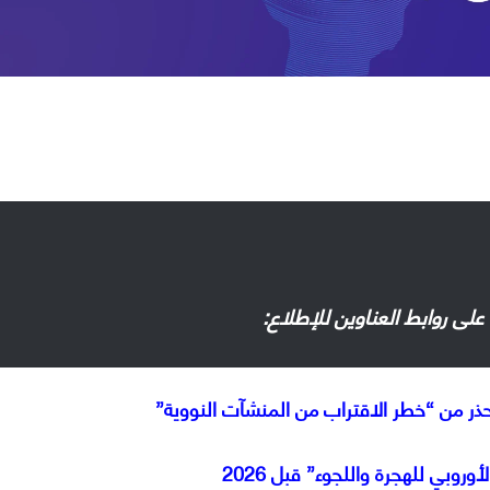
حذر من “خطر الاقتراب من المنشآت النووية”
وروبي للهجرة واللجوء” قبل 2026