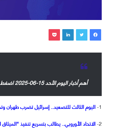
فيسبوك
تويتر
لينكدإن
بوكيت
أهم أخبار اليوم الأحد 15-06-2025 اضغط على روابط العناوين للإطلاع:
1-
اليوم الثالث للتصعيد.. إسرائيل تضرب طهران وت
2-
الاتحاد الأوروبي.. يطالب بتسريع تنفيذ “الميثاق الأ