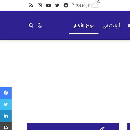
23
℃
فيسبوك
تويتر
يوتيوب
انستقرام
ملخص
الرباط
الموقع
ة
أنباء تيفي
موجز الأخبار
الوضع
بحث
RSS
المظلم
عن