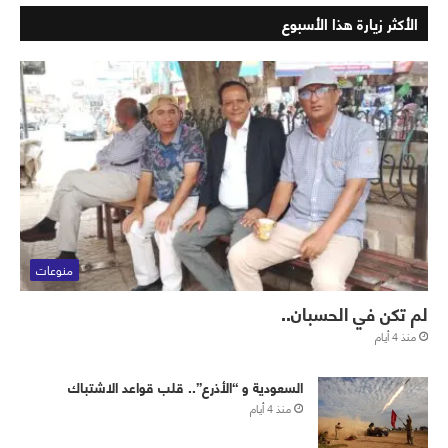
الأكثر زيارة هذا الأسبوع
منوعات
لم تكن في الحسبان..
منذ 4 أيام
‏⁧‫السعودية‬⁩ و “الأذرع”.. قلب قواعد الاشتباك
منذ 4 أيام