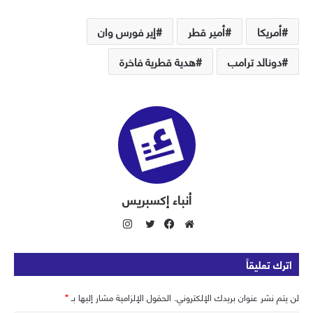
أمريكا
أمير قطر
إير فورس وان
دونالد ترامب
هدية قطرية فاخرة
أنباء إكسبريس
ا
ن
م
ف
ت
س
و
ي
و
اترك تعليقاً
ت
ق
س
ي
ق
ع
ب
ت
لن يتم نشر عنوان بريدك الإلكتروني.
الحقول الإلزامية مشار إليها بـ
*
ر
ا
و
ر