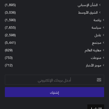
الشأن الإسباني
(1٬895)
الشرق الأوسط
(3٬036)
رياضة
(1٬590)
سياسة
(7٬655)
عاجل
(2٬598)
مجتمع
(5٬441)
مغاربة العالم
(629)
منوعات
(753)
موجز الأخبار
(712)
أدخل
بريدك
الإلكتروني
للتواصل