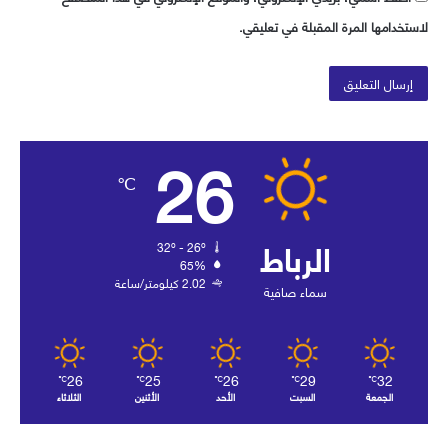
لاستخدامها المرة المقبلة في تعليقي.
26
℃
الرباط
32º - 26º
65%
2.02 كيلومتر/ساعة
سماء صافية
26
25
26
29
32
℃
℃
℃
℃
℃
الجمعة
السبت
الأحد
الأثنين
الثلاثاء