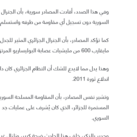
وفي هذا الصدد، أفادت المصادر سورية، بأن الجنرال
السورية دون تسجيل أي مقاومة من طرفه واستسلم ب
مايقارب 600 من مليشيات عصابة البوليساريو المرتزقة.
وهذا يدل مما لايدع للشك أن النظام الجزائري كان دا
اندلاع ثورة 2011.
وتشير نفس المصادر، بأن المقاومة المسلحة السورية
المستمرة للجزائر، الذي كان يُشرف على عمليات جد 
السوري.
وجدير بالذكر، خلف هذا الحادث ضجة كبير، وزلزال غ