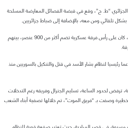
 الجزائري “ط. ح”، وقع في قبضة الفصائل المعارضة المسلحة
شكل تلقائي ومن معه، بالإضافة إلى ضباط جزائريين.
كما تؤكد المصادر، بأن الجنرال الجزائري المثير للجدل، كان على رأس فرقة عسكرية تضم أكثر من 900 عنصر، بينهم
عما رئيسيا لنظام بشار الأسد في قتل والتنكيل بالسوريين منذ
، ترفض لحدود الساعة، تسليم الجنرال وفريقه رغم التدخلات
خطيرة وصفت بـ “فريق الموت”، تم خلالها تصفية أبناء الشعب
ير مسبوق في قصر المرادية، حيث تعتبر صفعة قوية للنظام