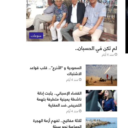
منوعات
لم تكن في الحسبان..
منذ 4 أيام
‏⁧‫السعودية‬⁩ و “الأذرع”.. قلب قواعد
الاشتباك
منذ 4 أيام
القضاء الإسباني.. يثبت إدانة
ناشطة يمينية متطرفة بتهمة
التحريض ضد المغاربة
منذ 4 أيام
ثلاثة مفاتيح.. لفهم أزمة الهجرة
الجماعية نحو سبتة