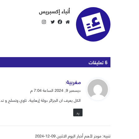
أنباء إكسبريس
ا
ن
م
ف
ت
س
و
ي
و
ت
ق
س
ي
ق
ع
ب
ت
ر
ا
و
ر
‫5 تعليقات
ا
ل
ك
م
و
ي
مغربية
ي
:
ق
ب
ديسمبر 9, 2024 الساعة 7:04 م
و
الكل يعرف ان الجزائر دولة إرهابية، تاوي وتسلح و تدع
ل
رد
تنبيه:
موجز لأهم أخبار اليوم الاثنين 09-12-2024