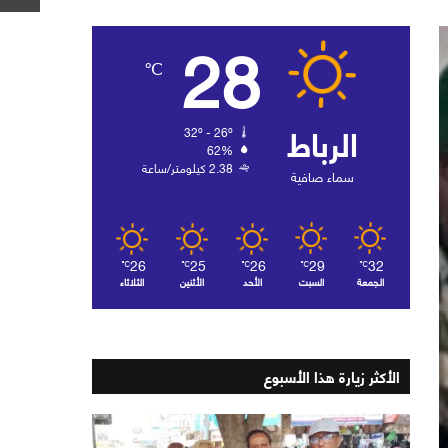
28
℃
الرباط
32º - 26º
62%
2.38 كيلومتر/ساعة
سماء صافية
26
25
26
29
32
℃
℃
℃
℃
℃
الجمعة
السبت
الأحد
الأثنين
الثلاثاء
الأكثر زيارة هذا الأسبوع