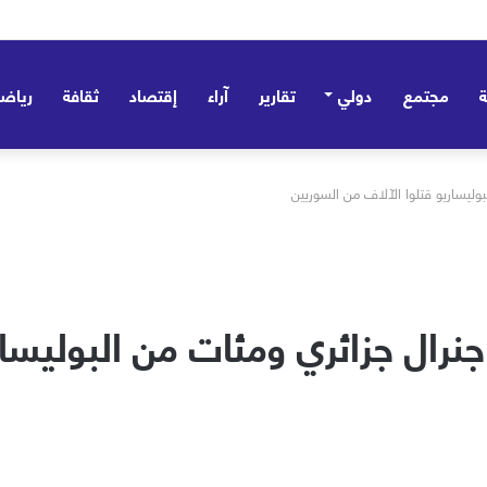
مجتمع
دولي
تقارير
آراء
إقتصاد
ثقافة
رياض
وليساريو قتلوا الآلاف من السوريين
جنرال جزائري ومئات من البوليسار