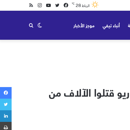
28
℃
فيسبوك
تويتر
يوتيوب
انستقرام
ملخص
الرباط
الموقع
ة
أنباء تيفي
موجز الأخبار
الوضع
بحث
RSS
المظلم
عن
يو قتلوا الآلاف من