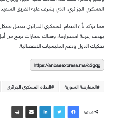
العسكري الجزائري، الذي يشرف عليه الفريق السعيد 
مما يؤكد بأن النظام العسكري الجزائري يتدخل بشك
بهدف زعزعة استقرارها، وهناك شعارات ترفع من أجل
تفكيك الدول ودعم المليشيات الانفصالية.
https://anbaaexpress.ma/c3gqg
المعارضة السورية
النظام العسكري الجزائري
فيسبوك
تويتر
لينكدإن
مشاركة عبر البريد
طباعة
شاركها