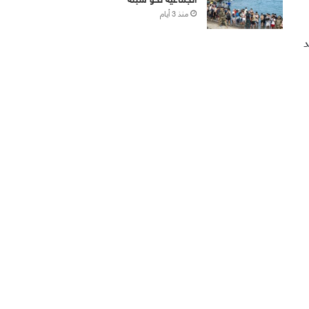
منذ 3 أيام
د