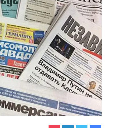
فيسبوك
تويتر
لينكدإن
بوكيت