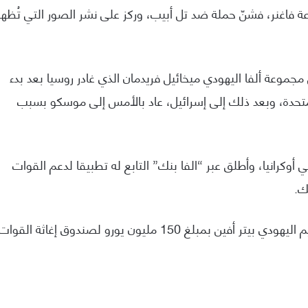
فاغنر، فشنّ حملة ضد تل أبيب، وركز على نشر الصور التي تُظهر
موعة ألفا اليهودي ميخائيل فريدمان الذي غادر روسيا بعد بدء
لمتحدة، وبعد ذلك إلى إسرائيل، عاد بالأمس إلى موسكو بسبب
أوكرانيا، وأطلق عبر “الفا بنك” التابع له تطبيقا لدعم القوات
ك.
وتابع المصدر ذاته، أن فريدمان تبرع مع شريكه القديم اليهودي بيتر أفين بمبلغ 150 مليون يورو لصندوق إغاثة القوات