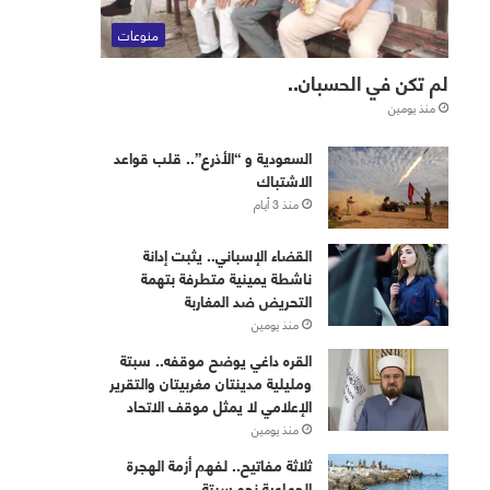
منوعات
لم تكن في الحسبان..
منذ يومين
‏⁧‫السعودية‬⁩ و “الأذرع”.. قلب قواعد
الاشتباك
منذ 3 أيام
القضاء الإسباني.. يثبت إدانة
ناشطة يمينية متطرفة بتهمة
التحريض ضد المغاربة
منذ يومين
القره داغي يوضح موقفه.. سبتة
ومليلية مدينتان مغربيتان والتقرير
الإعلامي لا يمثل موقف الاتحاد
منذ يومين
ثلاثة مفاتيح.. لفهم أزمة الهجرة
الجماعية نحو سبتة