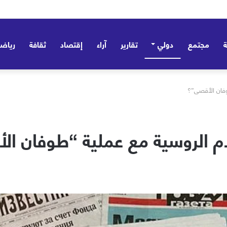
مجتمع
دولي
تقارير
آراء
إقتصاد
ثقافة
رياض
وفان الأقصى”؟
ام الروسية مع عملية “طوفان ا