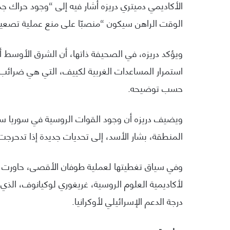
الأكاديمي دميتري دريزه أشار فيه إلى “وجود حراك
الوقت الراهن سيكون “منصبّا على منع عملية تصعيد 
ويؤكد دريزه، في الصحيفة ذاتها، أن الشرق الأوسط أ
استمرار المساعدات الغربية لكييف، التي هي ضرائب 
حسب توضيحه.
ويضيف دريزه أن وجود القوات الروسية في سوريا س
المنطقة، بشار الأسد، إلى تحديات جديدة إذا تدحرج
وفي سياق تغطيتها لعملية طوفان الأقصى، حاورت وكال
لأكاديمية العلوم الروسية، غريغوري لوكيانوف، ال
درجة الدعم الإسرائيلي لأوكرانيا.