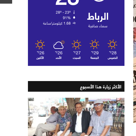
الرباط
28º - 23º
91%
1.68 كيلومتر/ساعة
سماء صافية
26
26
27
29
28
℃
℃
℃
℃
℃
الخميس
الجمعة
السبت
الأحد
الأثنين
الأكثر زيارة هذا الأسبوع