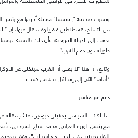
للتطورات الأخيرة في الأراضي الفلسطينية وإسرائيل.
ونشرت صحيفة “إزفيستيا” مقابلة أجرتها مع رئيس ا
من التسلح، قسطنطين غافريلوف، قال فيها، إن “المسا
تذهب إلى الدولة اليهودية، وأن ذلك بالنسبة لروسيا،
طويلة دون دعم الغرب”.
وتابع، أن هذا “لا يعني أن الغرب سيتخلى عن الأو
“أبرامز” الآن إلى إسرائيل بدلا من كييف.
دعم غير مباشر
أما الكاتب السياسي يفغيني ديومين، فنشر مقالة في م
مع رئيس الوزراء العراقي محمد شياع السوداني، تأيي
للفلسطينيين في الحرب مع إسرائيل”، وفق ديومين.