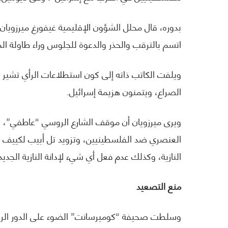
بدوره، قال محلل الشؤون الإقليمية غيفورغ ميرزوي
اتسم بالترقب والحذر والدعوة للجلوس وراء طاولة ال
ويلفت الكاتب ذاته إلى كون استطلاعات الرأي تشير
الصراع، ويتمنون هزيمة إسرائيل.
ويرى ميرزويان أن موقف الشارع الروسي “عاطفي”، وأ
العنصري ضد الفلسطينيين، وتزويد تل أبيب لكييف با
النازية، وكذلك عدم فعل أي شيء لإدانة النازية الجدي
منع التصعيد
وسلطت صحيفة “كوميرسانت” الضوء على الدور الروسي