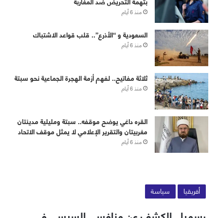
بتهمة التحريض ضد المغاربة
منذ 6 أيام
‏⁧‫السعودية‬⁩ و “الأذرع”.. قلب قواعد الاشتباك
منذ 6 أيام
ثلاثة مفاتيح.. لفهم أزمة الهجرة الجماعية نحو سبتة
منذ 6 أيام
القره داغي يوضح موقفه.. سبتة ومليلية مدينتان
مغربيتان والتقرير الإعلامي لا يمثل موقف الاتحاد
منذ 6 أيام