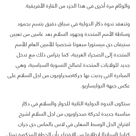
والوئام مرة أخرى في هذا الجزء من القارة الأفريقية.
وتنعقد ندوة دكار الدولية في سياق دقيق يتسم بجمود
وساطة الأمم المتحدة وجهود السلام بعد عامين من تعيين
ستيفان دي ميستورا مبعوثا شخصيا للأمين العام للأمم
المتحدة إلى الصحراء الغربية، كما يتزامن ذلك مع تدخل
جديد للولايات المتحدة لصالح التسوية السياسية، وهي
المبادرة التي رحبت بها حركةصحراويون من اجل السلام على
عكس جبهة البوليساريو.
ستكون الندوة الدولية الثانية للحوار والسلام في دكار
مناسبة جديدة لحركة صحراويون من اجل السلام لشرح
اقتراح الحل الوسط المعلن في لاس بالماس دي جران.
كناريا (إسبانيا) انطلاقا من الاقتناع بأن الخطة المذكورة تمثل