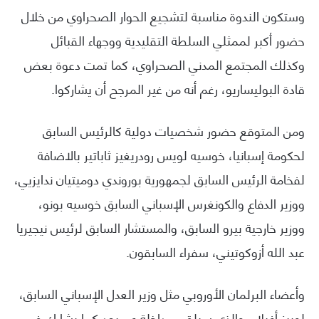
وستكون الندوة مناسبة لتشجيع الحوار الصحراوي من خلال
حضور أكبر لممثلي السلطة التقليدية ووجهاء القبائل
وكذلك المجتمع المدني الصحراوي، كما تمت دعوة بعض
قادة البوليساريو، رغم أنه من غير المرجح أن يشاركوا.
ومن المتوقع حضور شخصيات دولية كالرئيس السابق
لحكومة إسبانيا، خوسيه لويس رودريغيز ثاباتير بالاضافة
لفخامة الرئيس السابق لجمهورية بوروندي دوميتيان ندايزيي،
ووزير الدفاع والكونغرس الإسباني السابق خوسيه بونو،
ووزير خارجية بيرو السابق، والمستشار السابق لرئيس نيجيريا
عبد الله أزوكوتيني، سفراء السابقون.
وأعضاء البرلمان الأوروبي مثل وزير العدل الإسباني السابق،
لوبيز أغيلار، والذي سيلقي مداخلة عن بعد كما يشارك في