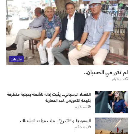
منوعات
لم تكن في الحسبان..
منذ 5 أيام
القضاء الإسباني.. يثبت إدانة ناشطة يمينية متطرفة
بتهمة التحريض ضد المغاربة
منذ 5 أيام
‏⁧‫السعودية‬⁩ و “الأذرع”.. قلب قواعد الاشتباك
منذ 5 أيام