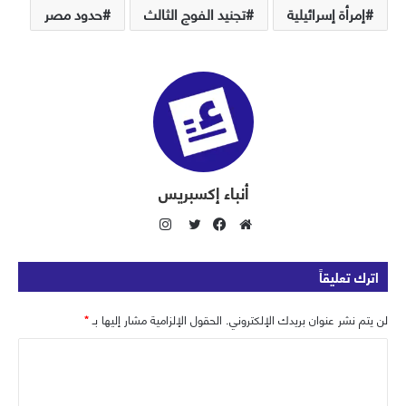
إمرأة إسرائيلية
تجنيد الفوج الثالث
حدود مصر
أنباء إكسبريس
ا
ن
م
ف
ت
س
و
ي
و
اترك تعليقاً
ت
ق
س
ي
ق
ع
ب
ت
لن يتم نشر عنوان بريدك الإلكتروني.
الحقول الإلزامية مشار إليها بـ
*
ر
ا
و
ر
ا
ا
ل
ك
م
و
ل
ي
ت