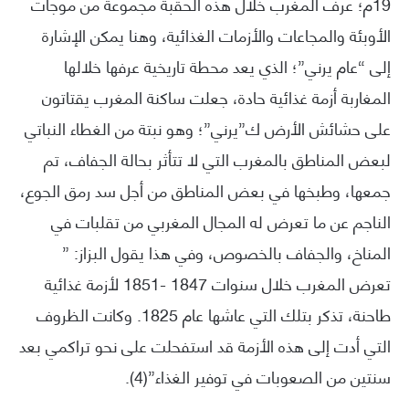
19م؛ عرف المغرب خلال هذه الحقبة مجموعة من موجات
الأوبئة والمجاعات والأزمات الغذائية، وهنا يمكن الإشارة
إلى “عام يرني”؛ الذي يعد محطة تاريخية عرفها خلالها
المغاربة أزمة غذائية حادة، جعلت ساكنة المغرب يقتاتون
على حشائش الأرض ك”يرني”؛ وهو نبتة من الغطاء النباتي
لبعض المناطق بالمغرب التي لا تتأثر بحالة الجفاف، تم
جمعها، وطبخها في بعض المناطق من أجل سد رمق الجوع،
الناجم عن ما تعرض له المجال المغربي من تقلبات في
المناخ، والجفاف بالخصوص، وفي هذا يقول البزاز: ”
تعرض المغرب خلال سنوات 1847 -1851 لأزمة غذائية
طاحنة، تذكر بتلك التي عاشها عام 1825. وكانت الظروف
التي أدت إلى هذه الأزمة قد استفحلت على نحو تراكمي بعد
سنتين من الصعوبات في توفير الغذاء”(4).