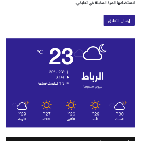
لاستخدامها المرة المقبلة في تعليقي.
23
℃
الرباط
30º - 23º
84%
1.3 كيلومتر/ساعة
غيوم متفرقة
29
27
26
29
30
℃
℃
℃
℃
℃
السبت
الأحد
الأثنين
الثلاثاء
الأربعاء