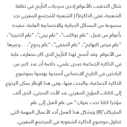
شكل التحقيب بالأعوام إحدى سرديات التأريخ في ثقافة
الشعبية، ففي الذاكرة(7) الشعبية للمجتمع المغربي نجد
مجموعة من المسائل الحياتية والاجتماعية العامة، مقيدة
بأعوام من قبيل: “عام بوكليب”، “عام يرني”، “عام الخبيزة”،
“عام مرض البهايم”، “عام المنفى”، “عام رجوع”، …وغيرها
من الأعوام. وقد أصبح لهذا التأريخ الذي كان متعارف عليه
في الذاكرة الجماعية صدى علمي، خاصة أن عدد كبير من
الباحثين في التاريخ الاجتماعي أصبحوا يهتموا بموضوع
الذاكرة الجماعية، والبحث فيها، وفي هذا الإطار يمكن الرجوع
إلى كتابات المؤرخ المغربي عبد الأحد السبتي، الذي ألف
مؤخرا كتابا تحت عنوان:” من عام الفيل إلى عام
الماريكان”(8) ويشكل هذا العمل أحد الأعمال المهمة التي
تتناول موضوع الذاكرة الشفوية في المجتمع المغربي.