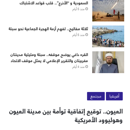
‏⁧‫السعودية‬⁩ و “الأذرع”.. قلب قواعد الاشتباك
منذ 5 أيام
ثلاثة مفاتيح.. لفهم أزمة الهجرة الجماعية نحو سبتة
منذ 5 أيام
القره داغي يوضح موقفه.. سبتة ومليلية مدينتان
مغربيتان والتقرير الإعلامي لا يمثل موقف الاتحاد
منذ 4 أيام