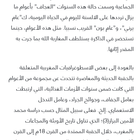
الجماعية وسمت حالة هذه السنوات “العجاف” بأعوام ما
يزال ترددها على الالسنة لليوم في الحياة اليومية، ك”عام
يرني”، و”عام بون” القريب نسبيا. مثل هذه الأعوام، حينما
تستحضر في الذاكرة يستلطف المغاربة الله بما جرت به
المقدر إبّانها.
بالعودة إلى بعض الاسطوغرافيات المغربية المتعلقة
بالحقبة الحديثة والمعاصرة تتحدث عن مجموعة من الأعوام
التي كانت ضمن سنوات الأزمات الغذائية، التي ارتبطت
بعامل الجفاف، وجوائح الجراد، وعامل التدخل
الاستعماري..إلخ. فعلى سبيل المثال حسب دراسة محمد
الأمين البزاز(3)؛ الذي تناول تاريخ الأوبئة والمجاعات
بالمغرب، خلال الحقبة الممتدة من القرن 18م إلى القرن