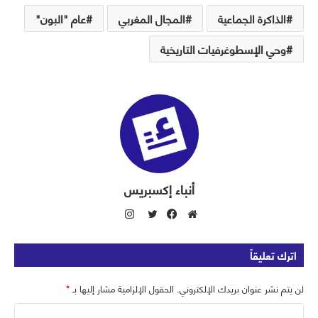
الذاكرة الجماعية
المجال المغربي
عام "البون"
وحي الإسطوغرفيات التاريخية
أنباء إكسبريس
ا
ن
م
ف
ت
س
و
ي
و
اترك تعليقاً
ت
ق
س
ي
ق
ع
ب
ت
لن يتم نشر عنوان بريدك الإلكتروني.
الحقول الإلزامية مشار إليها بـ
*
ر
ا
و
ر
ا
ا
ل
ك