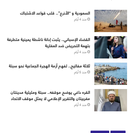
‏⁧‫السعودية‬⁩ و “الأذرع”.. قلب قواعد الاشتباك
منذ 4 أيام
القضاء الإسباني.. يثبت إدانة ناشطة يمينية متطرفة
بتهمة التحريض ضد المغاربة
منذ 4 أيام
ثلاثة مفاتيح.. لفهم أزمة الهجرة الجماعية نحو سبتة
منذ 5 أيام
القره داغي يوضح موقفه.. سبتة ومليلية مدينتان
مغربيتان والتقرير الإعلامي لا يمثل موقف الاتحاد
منذ 4 أيام