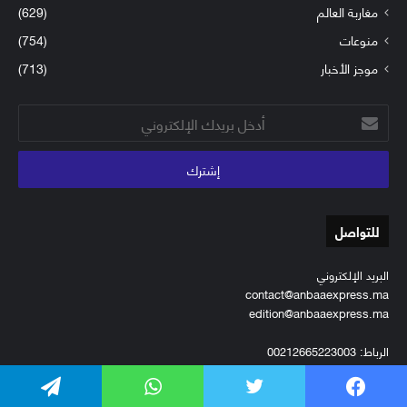
مغاربة العالم
(629)
منوعات
(754)
موجز الأخبار
(713)
أدخل
بريدك
الإلكتروني
للتواصل
البريد الإلكتروني
contact@anbaaexpress.ma
edition@anbaaexpress.ma
الرباط: 00212665223003
مدريد: 0034643808975
فيسبوك
تويتر
واتساب
تيلقرام