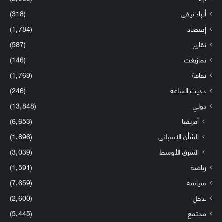
أنباء تيفي
(318)
إقتصاد
(1٬784)
تقارير
(587)
تمازيغت
(146)
ثقافة
(1٬769)
حديث الساعة
(246)
دولي
(13٬848)
أفريقيا
(6٬653)
الشأن الإسباني
(1٬896)
الشرق الأوسط
(3٬039)
رياضة
(1٬591)
سياسة
(7٬659)
عاجل
(2٬600)
مجتمع
(5٬445)