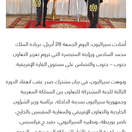
أشادت سيراليون، اليوم الجمعة 28 أبريل، بريادة الملك
محمد السادس ورؤيته المتبصرة التي تروم تعزيز التعاون
جنوب – جنوب والتضامن على مستوى القارة الإفريقية.
ونوهت سيراليون، في بيان مشترك صدر عقب انعقاد الدورة
الثالثة للجنة المشتركة للتعاون بين المملكة المغربية
وجمهورية سيراليون بمدينة الداخلة، برئاسة وزير الشؤون
الخارجية والتعاون الإفريقي والمغاربة المقيمين بالخارج،
ناصر بوريطة، ونظيره السيراليوني، دفيد ج.فرانسيس،
بالمساهمة الجديرة بالثناء للمملكة المغربية في النهوض