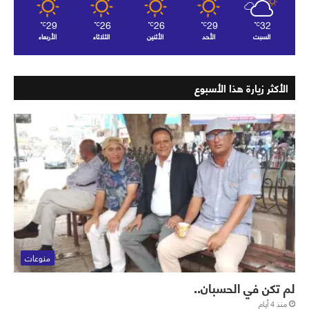
29
26
26
29
32
℃
℃
℃
℃
℃
السبت
الأحد
الأثنين
الثلاثاء
الأربعاء
الأكثر زيارة هذا الأسبوع
منوعات
لم تكن في الحسبان..
منذ 4 أيام