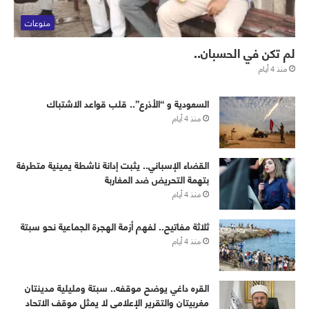
منوعات
لم تكن في الحسبان..
منذ 4 أيام
‏⁧‫السعودية‬⁩ و “الأذرع”.. قلب قواعد الاشتباك
منذ 4 أيام
القضاء الإسباني.. يثبت إدانة ناشطة يمينية متطرفة
بتهمة التحريض ضد المغاربة
منذ 4 أيام
ثلاثة مفاتيح.. لفهم أزمة الهجرة الجماعية نحو سبتة
منذ 4 أيام
القره داغي يوضح موقفه.. سبتة ومليلية مدينتان
مغربيتان والتقرير الإعلامي لا يمثل موقف الاتحاد