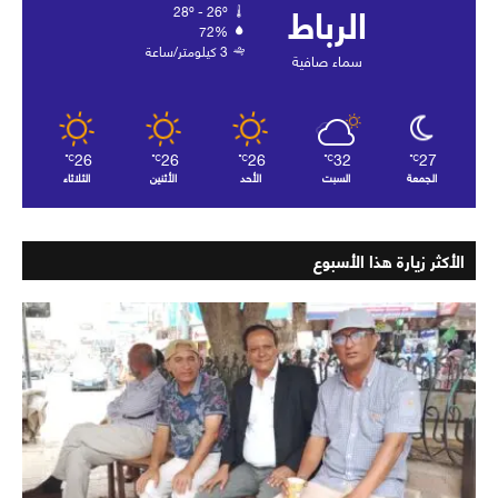
الرباط
28º - 26º
72%
3 كيلومتر/ساعة
سماء صافية
26
26
26
32
27
℃
℃
℃
℃
℃
الجمعة
السبت
الأحد
الأثنين
الثلاثاء
الأكثر زيارة هذا الأسبوع