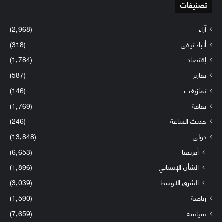
تصنيفات
آراء
(2٬968)
أنباء تيفي
(318)
إقتصاد
(1٬784)
تقارير
(587)
تمازيغت
(146)
ثقافة
(1٬769)
حديث الساعة
(246)
دولي
(13٬848)
أفريقيا
(6٬653)
الشأن الإسباني
(1٬896)
الشرق الأوسط
(3٬039)
رياضة
(1٬590)
سياسة
(7٬659)