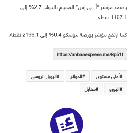
وصعد مؤشر “أر.تي.إس” المقوم بالدولار 2.7% إلى
1167.1 نقطة.
كما ارتفع مؤشر بورصة موسكو 0.4% إلى 2196.1 نقطة.
https://anbaaexpress.ma/8p51f
أعلى مستوى
الدولار
الروبل الروسي
اليورو
مقابل