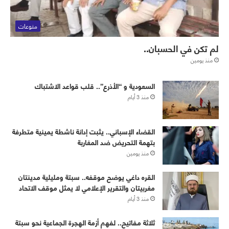
منوعات
لم تكن في الحسبان..
منذ يومين
‏⁧‫السعودية‬⁩ و “الأذرع”.. قلب قواعد الاشتباك
منذ 3 أيام
القضاء الإسباني.. يثبت إدانة ناشطة يمينية متطرفة
بتهمة التحريض ضد المغاربة
منذ يومين
القره داغي يوضح موقفه.. سبتة ومليلية مدينتان
مغربيتان والتقرير الإعلامي لا يمثل موقف الاتحاد
منذ 3 أيام
ثلاثة مفاتيح.. لفهم أزمة الهجرة الجماعية نحو سبتة