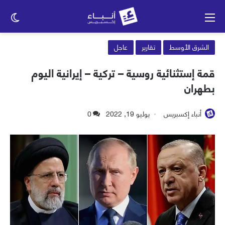
القائمة
الو
الم
الشرق الأوسط
تقارير
عاجل
قمة إستثنائية روسية – تركية – إيرانية اليوم
بطهران
أنباء إكسبريس
يوليو 19, 2022
0