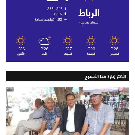
الرباط
28º - 24º
85%
1.62 كيلومتر/ساعة
سماء صافية
26
26
27
29
28
℃
℃
℃
℃
℃
الخميس
الجمعة
السبت
الأحد
الأثنين
الأكثر زيارة هذا الأسبوع