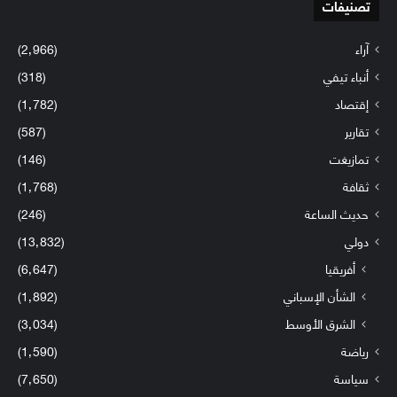
تصنيفات
آراء
(2٬966)
أنباء تيفي
(318)
إقتصاد
(1٬782)
تقارير
(587)
تمازيغت
(146)
ثقافة
(1٬768)
حديث الساعة
(246)
دولي
(13٬832)
أفريقيا
(6٬647)
الشأن الإسباني
(1٬892)
الشرق الأوسط
(3٬034)
رياضة
(1٬590)
سياسة
(7٬650)