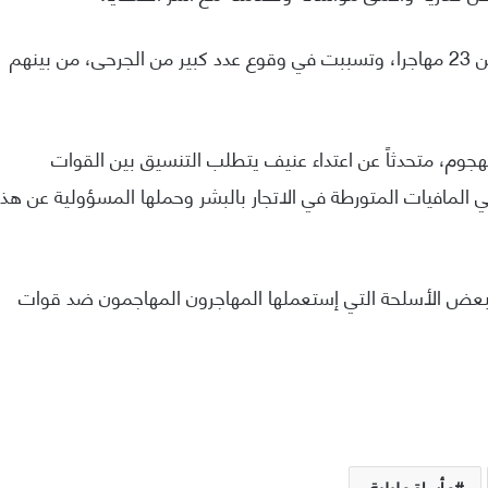
تجدر الإشارة أن هذه المأساة راح ضحيتها ما لا يقل عن 23 مهاجرا، وتسببت في وقوع عدد كبير من الجرحى، من بينهم
الهجوم، متحدثاً عن اعتداء عنيف يتطلب التنسيق بين القوات
اني المافيات المتورطة في الاتجار بالبشر وحملها المسؤولية عن هذ
ه لبعض الأسلحة التي إستعملها المهاجرون المهاجمون ضد قوات
مأساة مليلية.