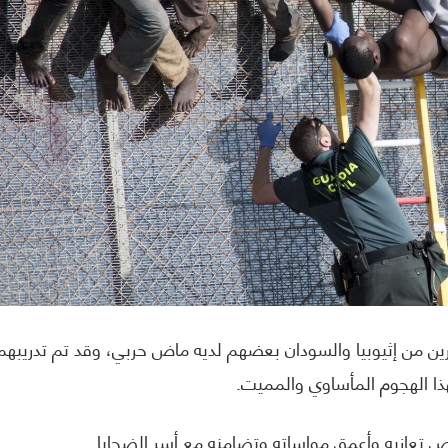
ن من إثيوبيا والسودان بعضهم لديه ماض حربي، وقد تم تدريبهم
ا الهجوم المأساوي والمميت.
 تعازيه وأعمق مواساته وتضامنه مع أسر الضحايا.