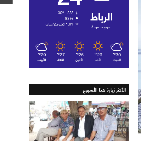
الرباط
30º - 23º
83%
1.01 كيلومتر/ساعة
غيوم متفرقة
29
27
26
29
30
℃
℃
℃
℃
℃
السبت
الأحد
الأثنين
الثلاثاء
الأربعاء
الأكثر زيارة هذا الأسبوع