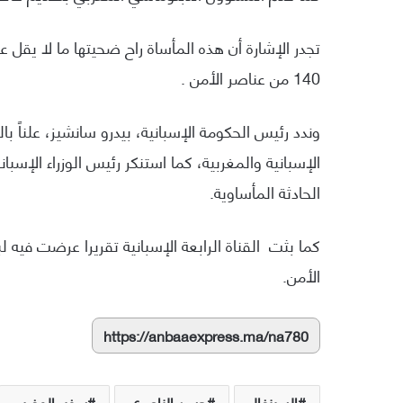
140 من عناصر الأمن .
وندد رئيس الحكومة الإسبانية، بيدرو سانشيز، علناً ب
الإسبانية والمغربية، كما استنكر رئيس الوزراء الإسب
الحادثة المأساوية.
كما بثت القناة الرابعة الإسبانية تقريرا عرضت في
الأمن.
https://anbaaexpress.ma/na780
السينغال
حسن الناصري
سفير المغرب