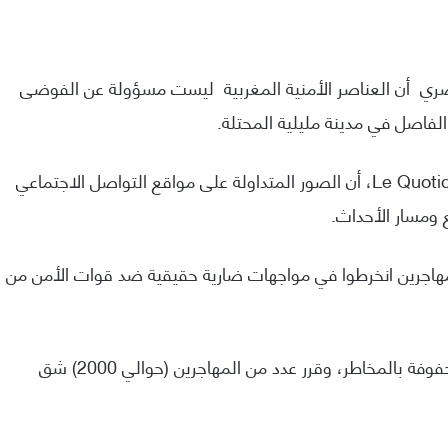
اصري أن العناصر الأمنية المغربية ليست مسؤولة عن الفوضى
وقال السفير المغربي في مقابلة له مع صحيفة Le Quotidien، أن الصور المتداولة على مواقع التواصل الاجتماعي
 ومسار الأحداث.
مهاجرين انخرطوا في مواجهات ضارية حقيقية ضد قوات الأمن من
ويضيف حسن الناصري أنه مدركًا أن خطتهم كانت محفوفة بالمخاطر، وقرر عدد من المهاجرين (حوالي 2000) شق