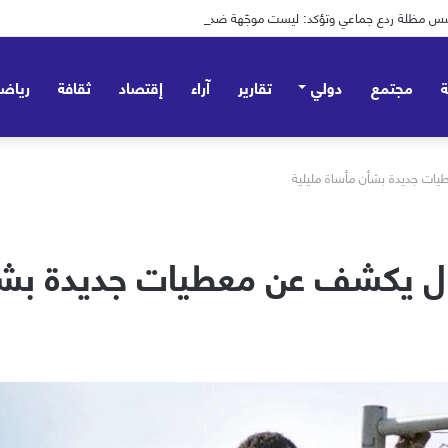
 تؤسس مظلة ردع جماعي وتؤكد: ليست موجّهة ضد أي طرف – صور
مجتمع
دولي
تقارير
آراء
إقتصاد
ثقافة
رياض
ات جديدة بشأن مأساة مليلية
ل يكشف عن معطيات جديدة بشأن