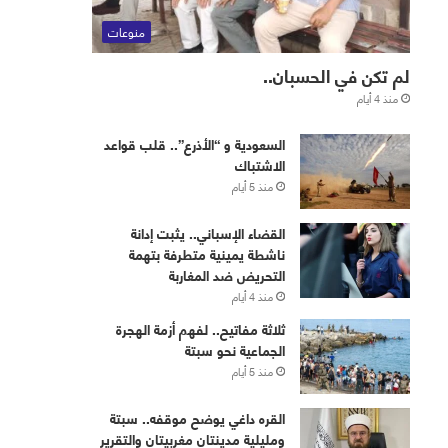
منوعات
لم تكن في الحسبان..
منذ 4 أيام
‏⁧‫السعودية‬⁩ و “الأذرع”.. قلب قواعد
الاشتباك
منذ 5 أيام
القضاء الإسباني.. يثبت إدانة
ناشطة يمينية متطرفة بتهمة
التحريض ضد المغاربة
منذ 4 أيام
ثلاثة مفاتيح.. لفهم أزمة الهجرة
الجماعية نحو سبتة
منذ 5 أيام
القره داغي يوضح موقفه.. سبتة
ومليلية مدينتان مغربيتان والتقرير