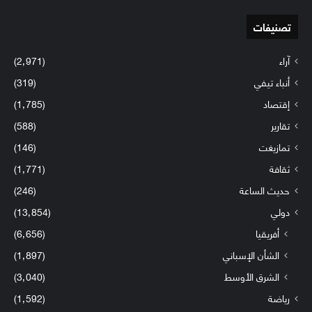
تصنيفات
آراء
(2٬971)
أنباء تيفي
(319)
إقتصاد
(1٬785)
تقارير
(588)
تمازيغت
(146)
ثقافة
(1٬771)
حديث الساعة
(246)
دولي
(13٬854)
أفريقيا
(6٬656)
الشأن الإسباني
(1٬897)
الشرق الأوسط
(3٬040)
رياضة
(1٬592)