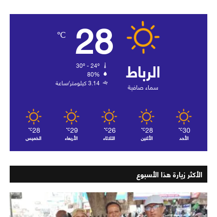
28
℃
الرباط
30º - 24º
80%
3.14 كيلومتر/ساعة
سماء صافية
28
29
26
28
30
℃
℃
℃
℃
℃
الأحد
الأثنين
الثلاثاء
الأربعاء
الخميس
الأكثر زيارة هذا الأسبوع