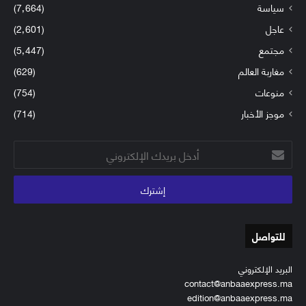
سياسة
(7٬664)
عاجل
(2٬601)
مجتمع
(5٬447)
مغاربة العالم
(629)
منوعات
(754)
موجز الأخبار
(714)
أدخل
بريدك
الإلكتروني
للتواصل
البريد الإلكتروني
contact@anbaaexpress.ma
edition@anbaaexpress.ma