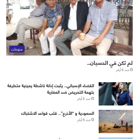
منوعات
لم تكن في الحسبان..
منذ 6 أيام
القضاء الإسباني.. يثبت إدانة ناشطة يمينية متطرفة
بتهمة التحريض ضد المغاربة
منذ 6 أيام
‏⁧‫السعودية‬⁩ و “الأذرع”.. قلب قواعد الاشتباك
منذ 6 أيام