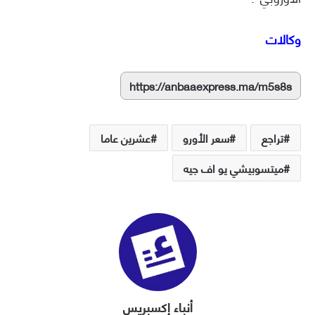
وكالات
https://anbaaexpress.ma/m5s8s
تراجع
سعر الأورو
عشرين عاما
ميتسوبيشي يو اف جيه
أنباء إكسبريس