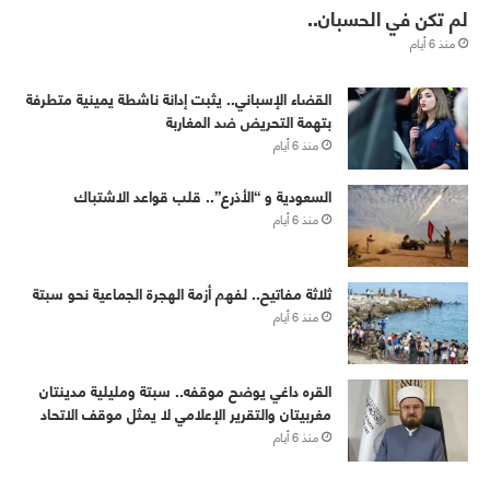
لم تكن في الحسبان..
منذ 6 أيام
القضاء الإسباني.. يثبت إدانة ناشطة يمينية متطرفة
بتهمة التحريض ضد المغاربة
منذ 6 أيام
‏⁧‫السعودية‬⁩ و “الأذرع”.. قلب قواعد الاشتباك
منذ 6 أيام
ثلاثة مفاتيح.. لفهم أزمة الهجرة الجماعية نحو سبتة
منذ 6 أيام
القره داغي يوضح موقفه.. سبتة ومليلية مدينتان
مغربيتان والتقرير الإعلامي لا يمثل موقف الاتحاد
منذ 6 أيام