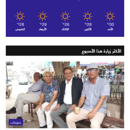
28
29
26
28
30
℃
℃
℃
℃
℃
الأحد
الأثنين
الثلاثاء
الأربعاء
الخميس
الأكثر زيارة هذا الأسبوع
منوعات