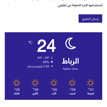
لاستخدامها المرة المقبلة في تعليقي.
24
℃
الرباط
24º - 24º
83%
2.34 كيلومتر/ساعة
سماء صافية
26
26
26
29
31
℃
℃
℃
℃
℃
الجمعة
السبت
الأحد
الأثنين
الثلاثاء