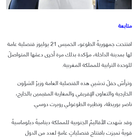
متابعة
افتتحت جمهوريةُ الطوغو، الخميس 21 يوليوز قنصلية عامة
لها بمدينة الداخلة، مؤكدة بذلك مرة أخرى دعمَها المتواصلَ
للوحدة الترابية للمملكة المغربية.
وترأسَ حفلَ تدشينِ هذه القنصلية العامة وزيرُ الشؤون
الخارجية والتعاون الإفريقي والمغاربة المقيمين بالخارج،
ناصر بوريطة، ونظيره الطوغولي روبرت دوسي.
وقد شهدت الأقاليمُ الجنوبية للمملكة ديناميةً دبلوماسيةً
قويةً تميزت بافتتاح قنصلياتٍ عامةٍ لعدد من الدول