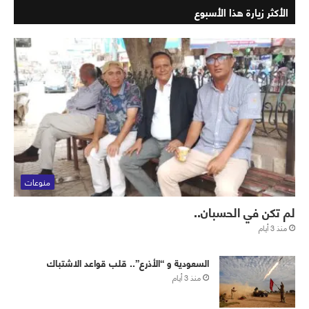
الأكثر زيارة هذا الأسبوع
منوعات
لم تكن في الحسبان..
منذ 3 أيام
‏⁧‫السعودية‬⁩ و “الأذرع”.. قلب قواعد الاشتباك
منذ 3 أيام