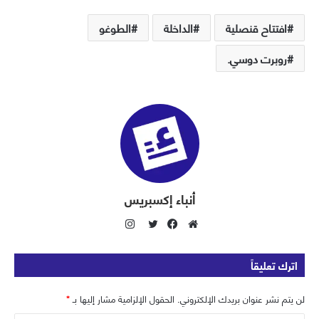
افتتاح قنصلية
الداخلة
الطوغو
روبرت دوسي.
أنباء إكسبريس
ا
ن
م
ف
ت
س
و
ي
و
اترك تعليقاً
ت
ق
س
ي
ق
ع
ب
ت
لن يتم نشر عنوان بريدك الإلكتروني.
الحقول الإلزامية مشار إليها بـ
*
ر
ا
و
ر