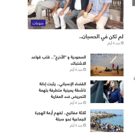
منوعات
لم تكن في الحسبان..
منذ 4 أيام
‏⁧‫السعودية‬⁩ و “الأذرع”.. قلب قواعد
الاشتباك
منذ 4 أيام
القضاء الإسباني.. يثبت إدانة
ناشطة يمينية متطرفة بتهمة
التحريض ضد المغاربة
منذ 4 أيام
ثلاثة مفاتيح.. لفهم أزمة الهجرة
الجماعية نحو سبتة
منذ 4 أيام