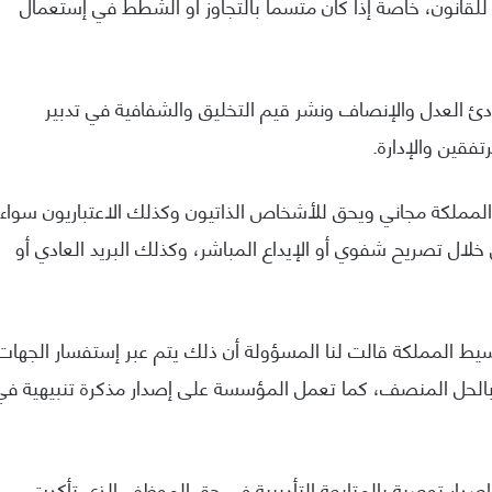
للقانون، خاصة إذا كان متسما بالتجاوز أو الشطط في إستعمال
 العدل والإنصاف ونشر قيم التخليق والشفافية في تدبير
فقين والإدارة.
ملكة مجاني ويحق للأشخاص الذاتيون وكذلك الاعتباريون سواءا
خلال تصريح شفوي أو الإيداع المباشر، وكذلك البريد العادي أو
 المملكة قالت لنا المسؤولة أن ذلك يتم عبر إستفسار الجهات
بالحل المنصف، كما تعمل المؤسسة على إصدار مذكرة تنبيهية في
ار توصية بالمتابعة التأديبية في حق الموظف الذي تأكدت