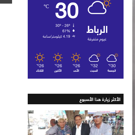
30
℃
الرباط
30º - 26º
67%
4.19 كيلومتر/ساعة
غيوم متفرقة
26
26
26
32
30
℃
℃
℃
℃
℃
الجمعة
السبت
الأحد
الأثنين
الثلاثاء
الأكثر زيارة هذا الأسبوع