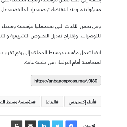
مسؤوليته، وعند الاقتضاء توصية بإحالة القضية على ال
ومن ضمن الآليات التي تستعملها مؤسسة وسيط، إطلا
للتوصيات، وإقتراح تعديل النصوص التشريعية والتنظ
أيضا تعمل مؤسسة وسيط المملكة إلى رفع تقرير سن
لمضامينه أمام البرلمان في جلسة عامة.
https://anbaaexpress.ma/v9i80
أنباء إكسبريس
الرباط
مؤسسة وسيط المم
فيسبوك
تويتر
لينكدإن
مشاركة عبر البريد
طباعة
شاركها