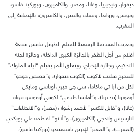
ديفوار، ونيجيريا، وغانا، ومصر، والكاميرون، وبوركينا فاسو،
وتونس، ورواندا، وتشاد، والبنين، والكاميرون، بالإضافة إلى
المغرب.
وتعرف المسابقة الرسمية للفيلم الطويل تنافس سبعة
أفلام من أجل الظفر بالجائزة الكبرى الداخلة، وجائزة لجنة
التحكيم، وجائزة الإخراج، ويتعلق الأمر بفيلم “ليلة الملوك”
للمخرج فيليب لاكوت (الكوت ديفوار)، و”قصص جوجو”
لكل من أبا تي ماكاما، سي جي فيري أوباسي ومايكل
أومونوا (نيجيريا)، و”أمانسا طيافي” لكوفي أوفوسو يبواه
(غانا)، و”قابل للكسر” لأحمد رشوان (مصر)، و”الانحناءات”
لنارسيس واندجي (الكاميرون)، و”أناتو” لفاطمة علي بوبكدي
(المغرب)، و”المعبر” لإيرين تاسيمبيدو (بوركينا فاسو).