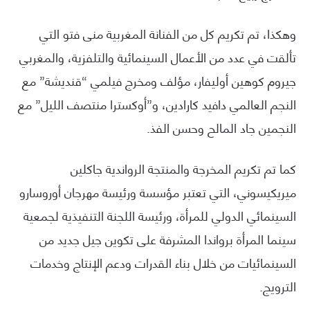
وهكذا، تم تكريم كل من الفنانة المغربية منى فتو التي
تألقت في عدد من الأعمال السينمائية والتلفزية، والمغربي
جيروم كوهين أوليفار، مؤلف ومخرج فيلمي “قنديشة” مع
النجم العالمي دافيد كارادين، و”أوكسترا منتصف الليل” مع
النجمين جاد المالح وحسن الفذ.
كما تم تكريم المخرجة والمنتجة الرواندية جاكلين
ميريكيسوني، التي تعتبر مؤسسة ورئيسة مهرجان أوروسارو
السينمائي الدولي للمرأة، ورئيسة اللجنة التنفيذية لجمعية
سينما المرأة برواندا المشرفة على تكوين جيل جديد من
السينمائيات من خلال بناء القدرات ودعم الإنتاج وخدمات
الترويج.