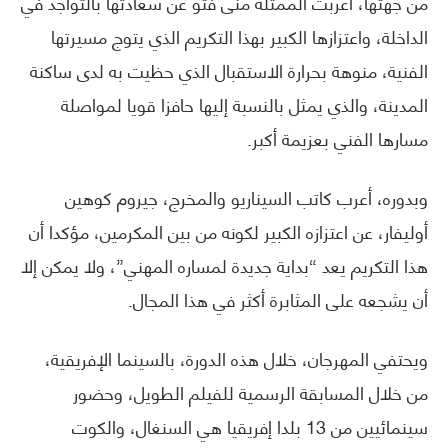
من جهتها، أعربت الممثلة منى فتو عن سعادتها بالتواجد في
الداخلة، واعتزازها الكبير بهذا التكريم الذي يتوج مسيرتها
الفنية، منوهة بحرارة الاستقبال الذي حظيت به لدى ساكنة
المدينة، والذي يمثل بالنسبة إليها حافزا قويا لمواصلة
مسارها الفني بعزيمة أكبر.
وبدوره، أعرب كاتب السيناريو والمخرج، جيروم كوهين
أوليفار، عن اعتزازه الكبير لكونه من بين المكرمين، مؤكدا أن
هذا التكريم يعد “بداية جديدة لمساره المهني”، ولا يمكن إلا
أن يشجعه على المثابرة أكثر في هذا المجال.
ويحتفي المهرجان، خلال هذه الدورة، بالسينما الإفريقية،
من خلال المسابقة الرسمية للفيلم الطويل، وحضور
سينمائيين من 13 بلدا إفريقيا هي السنغال، والكوت