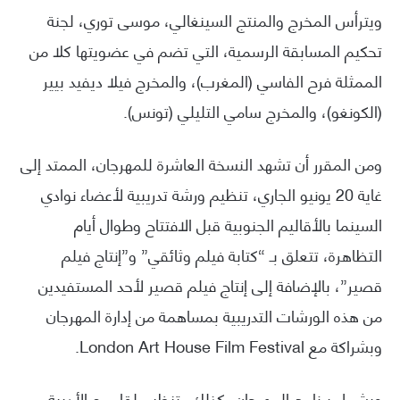
ويترأس المخرج والمنتج السينغالي، موسى توري، لجنة
تحكيم المسابقة الرسمية، التي تضم في عضويتها كلا من
الممثلة فرح الفاسي (المغرب)، والمخرج فيلا ديفيد بيير
(الكونغو)، والمخرج سامي التليلي (تونس).
ومن المقرر أن تشهد النسخة العاشرة للمهرجان، الممتد إلى
غاية 20 يونيو الجاري، تنظيم ورشة تدريبية لأعضاء نوادي
السينما بالأقاليم الجنوبية قبل الافتتاح وطوال أيام
التظاهرة، تتعلق بـ “كتابة فيلم وثائقي” و”إنتاج فيلم
قصير”، بالإضافة إلى إنتاج فيلم قصير لأحد المستفيدين
من هذه الورشات التدريبية بمساهمة من إدارة المهرجان
وبشراكة مع London Art House Film Festival.
ويشمل برنامج المهرجان، كذلك، تنظيم لقاء مع الأديبة