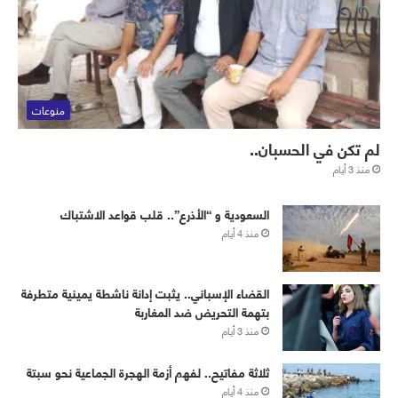
منوعات
لم تكن في الحسبان..
منذ 3 أيام
‏⁧‫السعودية‬⁩ و “الأذرع”.. قلب قواعد الاشتباك
منذ 4 أيام
القضاء الإسباني.. يثبت إدانة ناشطة يمينية متطرفة
بتهمة التحريض ضد المغاربة
منذ 3 أيام
ثلاثة مفاتيح.. لفهم أزمة الهجرة الجماعية نحو سبتة
منذ 4 أيام