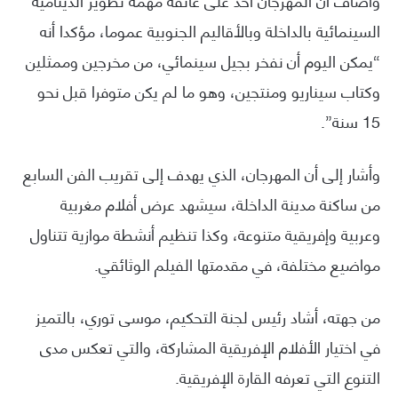
وأضاف أن المهرجان أخذ على عاتقه مهمة تطوير الدينامية
السينمائية بالداخلة وبالأقاليم الجنوبية عموما، مؤكدا أنه
“يمكن اليوم أن نفخر بجيل سينمائي، من مخرجين وممثلين
وكتاب سيناريو ومنتجين، وهو ما لم يكن متوفرا قبل نحو
15 سنة”.
وأشار إلى أن المهرجان، الذي يهدف إلى تقريب الفن السابع
من ساكنة مدينة الداخلة، سيشهد عرض أفلام مغربية
وعربية وإفريقية متنوعة، وكذا تنظيم أنشطة موازية تتناول
مواضيع مختلفة، في مقدمتها الفيلم الوثائقي.
من جهته، أشاد رئيس لجنة التحكيم، موسى توري، بالتميز
في اختيار الأفلام الإفريقية المشاركة، والتي تعكس مدى
التنوع التي تعرفه القارة الإفريقية.