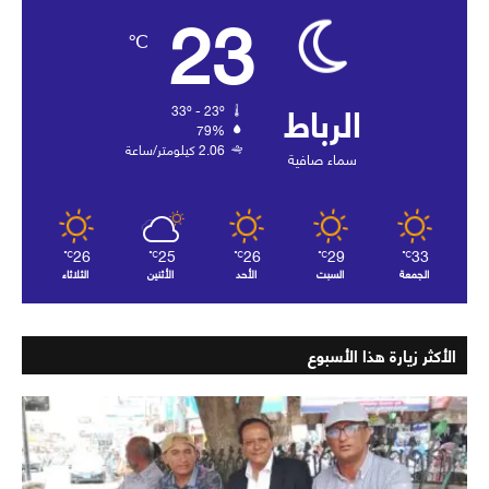
23
℃
الرباط
33º - 23º
79%
2.06 كيلومتر/ساعة
سماء صافية
26
25
26
29
33
℃
℃
℃
℃
℃
الجمعة
السبت
الأحد
الأثنين
الثلاثاء
الأكثر زيارة هذا الأسبوع