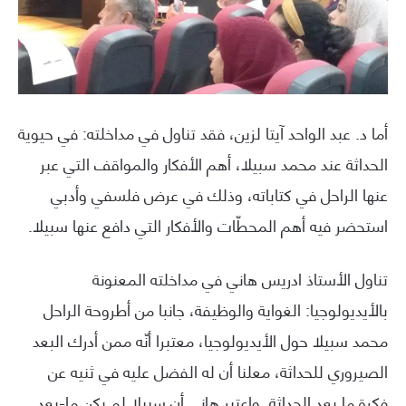
أما د. عبد الواحد آيتا لزين، فقد تناول في مداخلته: في حيوية
الحداثة عند محمد سبيلا، أهم الأفكار والمواقف التي عبر
عنها الراحل في كتاباته، وذلك في عرض فلسفي وأدبي
استحضر فيه أهم المحطّات والأفكار التي دافع عنها سبيلا.
تناول الأستاذ ادريس هاني في مداخلته المعنونة
بالأيديولوجيا: الغواية والوظيفة، جانبا من أطروحة الراحل
محمد سبيلا حول الأيديولوجيا، معتبرا أنّه ممن أدرك البعد
الصيروري للحداثة، معلنا أن له الفضل عليه في ثنيه عن
فكرة ما بعد الحداثة. واعتبر هاني أن سبيلا لم يكن ما-بعد