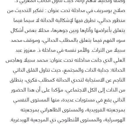
صلاح بوسريف في مداخلة تحت عنوان : تفكير التحديث من
منظور حداثي، تطرق فيها لإشكالية الحداثة لا سيما فيما
يتعلق بأعراضها وآثارها وبين جوهرها، محللا بعض أشكال
سوء الفهم فيما يتعلق بالمطلب الحداثي، وموقف محمد
سبيلا من التراث. والأمر نفسه في مداخلة ذ. معزوز عبد
العلي الذي جاءت مداخلته تحت عنوان: محمد سبيلا وهاجس
الحداثة: جدلية الذات والمجتمع، حيث تناول القلق الذاتي
الناجم عن الاستجابة لتحدي الحداثة كمطلب فكري، ينطلق
من الذات إلى الكل الاجتماعي، مؤكدا على أن هذا الحضور
الذاتي يقع في مستويات عديدة، منها المستوى النفسي
بمرجعيته الفرويدية، والمستوى الظاهراتي بمرجعيته
الهوسرلية، والمستوى الأنطلوجي ذي المرجعية الهيدغرية.