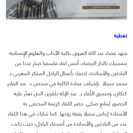
تغطية
شهد فضاء عبد الله العروي بكلية الآداب والعلوم الإنسانية-
بنمسيك بالدار البيضاء، أمس لقاء فلسفيا ضمّ عددا من
الباحثين والأساتذة، احتفاء بأعمال الراحل المفكر المغربي د.
محمد سبيلا. بإشراف عمادة الكلية في شخص د. عبد القادر
كنكاي، ومنسق اللّقاء د. عبد الإله بلقزيز، الذي تعذّر عليه
الحضور لمانع صحّي. حضر اللقاء كريمة المحتفى به
الأستاذة إيناس سبيلا رفقة زوجها. كما شارك في هذا اللقاء
عدد من الباحثين والأساتذة من أصدقاء الراحل، حيث جاءت