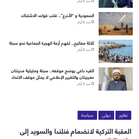
منذ 5 أيام
‏⁧‫السعودية‬⁩ و “الأذرع”.. قلب قواعد الاشتباك
منذ 6 أيام
ثلاثة مفاتيح.. لفهم أزمة الهجرة الجماعية نحو سبتة
منذ 6 أيام
القره داغي يوضح موقفه.. سبتة ومليلية مدينتان
مغربيتان والتقرير الإعلامي لا يمثل موقف الاتحاد
منذ 5 أيام