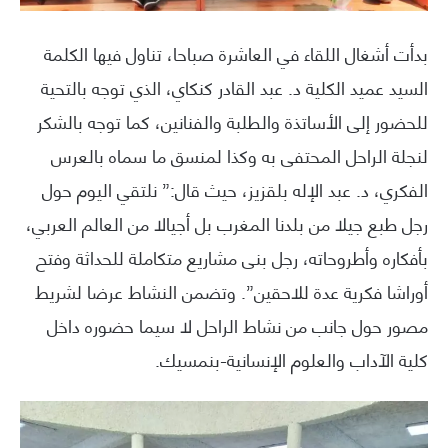
بدأت أشغال اللقاء في العاشرة صباحا، تناول فيها الكلمة
السيد عميد الكلية د. عبد القادر كنكاي، الذي توجه بالتحية
للحضور إلى الأساتذة والطلبة والفنانين، كما توجه بالشكر
لنجلة الراحل المحتفى به وكذا لمنسق ما سماه بالعرس
الفكري، د. عبد الإله بلقزيز، حيث قال:” نلتقي اليوم حول
رجل طبع جيلا من بلدنا المغرب بل أجيالا من العالم العربي،
بأفكاره وأطروحاته، رجل بنى مشاريع متكاملة للحداثة وفتح
أوراشا فكرية عدة للاحقين”. وتضمن النشاط عرضا لشريط
مصور حول جانب من نشاط الراحل لا سيما حضوره داخل
كلية الآداب والعلوم الإنسانية-بنمسيك.