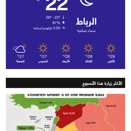
22
الرباط
29º - 22º
87%
3.05 كيلومتر/ساعة
سماء صافية
27
27
28
28
29
℃
℃
℃
℃
℃
الأثنين
الثلاثاء
الأربعاء
الخميس
الجمعة
الأكثر زيارة هذا الأسبوع