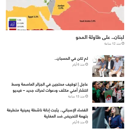
آراء
لبنان.. على طاولة المحو
منذ 12 ساعة
لم تكن في الحسبان..
منذ 6 أيام
عاجل | توقيف محتجين في الجزائر العاصمة وسط
انتشار أمني مكثف ودعوات لحراك جديد – فيديو
منذ 13 ساعة
القضاء الإسباني.. يثبت إدانة ناشطة يمينية متطرفة
بتهمة التحريض ضد المغاربة
منذ 6 أيام