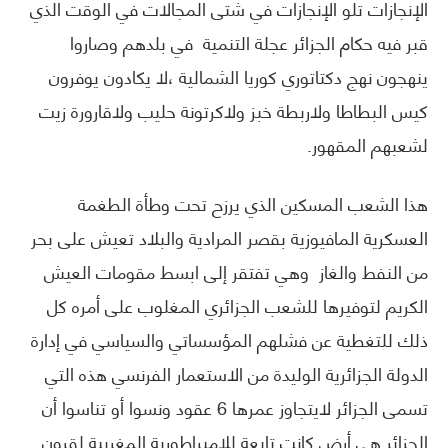
الإنجازات تلو الإنجازات في شتى المجالات في الوقت الذي
قبر فيه حكام الجزائر عجلة التنمية في بلدهم وصاروا
ينهجون نهج دكتاتوري كوريا الشمالية ،لا يكادون يوفرون
كيس البطاطا ولاربطة خبز ولاكرتونة حليب ولاقارورة زيت
لشعبهم المقهور.
هذا الشعب المسكين الذي يرزح تحت وطأة الطغمة
العسكرية المافيوزية بقصر المرادية والبلاد تعيش على بحر
من النفط والغاز وهي تفتقر إلى ابسط مقومات العيش
الكريم لتوفيرها للشعب الجزائري المغلوب على أمره كل
ذلك للتغطية عن فشلهم المؤسساتي والسياسي في إدارة
الدولة الجزائرية الوليدة من الاستعمار الفرنسي هذه التي
تسمى الجزائر لايتجاوز عمرها 6 عقود ونسوا أو تناسوا أن
الجزائر هي أرض كانت تابعة للامبراطورية المغربية لقرون