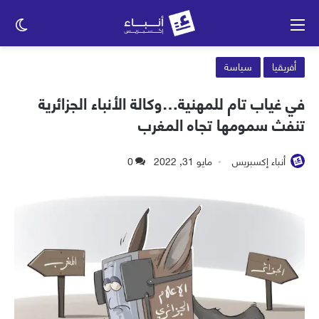
القائمة
الو
الم
أفريقيا
سياسة
في غياب تام للمهنية…وكالة الأنباء الجزائرية
تنفث سمومها تجاه المغرب
أنباء إكسبريس
مايو 31, 2022
0