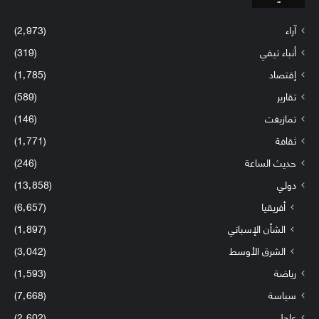
آراء
(2٬973)
أنباء تيفي
(319)
إقتصاد
(1٬785)
تقارير
(589)
تمازيغت
(146)
ثقافة
(1٬771)
حديث الساعة
(246)
دولي
(13٬858)
أفريقيا
(6٬657)
الشأن الإسباني
(1٬897)
الشرق الأوسط
(3٬042)
رياضة
(1٬593)
سياسة
(7٬668)
عاجل
(2٬602)