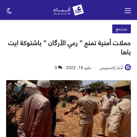
القائمة
الو
الم
مجتمع
حملات أمنية تمنع ” رعي الأرگان ” باشتوكة ايت
باها
أنباء إكسبريس
مايو 18, 2022
0