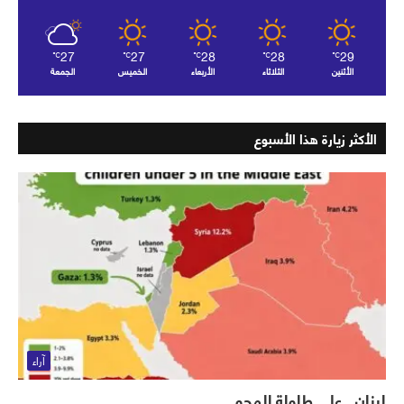
27
27
28
28
29
℃
℃
℃
℃
℃
الأثنين
الثلاثاء
الأربعاء
الخميس
الجمعة
الأكثر زيارة هذا الأسبوع
آراء
لبنان.. على طاولة المحو