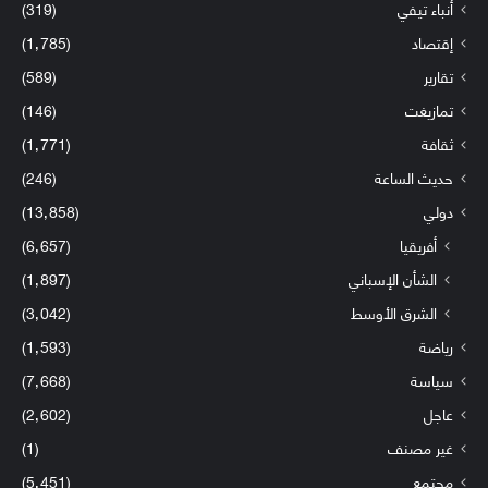
أنباء تيفي
(319)
إقتصاد
(1٬785)
تقارير
(589)
تمازيغت
(146)
ثقافة
(1٬771)
حديث الساعة
(246)
دولي
(13٬858)
أفريقيا
(6٬657)
الشأن الإسباني
(1٬897)
الشرق الأوسط
(3٬042)
رياضة
(1٬593)
سياسة
(7٬668)
عاجل
(2٬602)
غير مصنف
(1)
مجتمع
(5٬451)