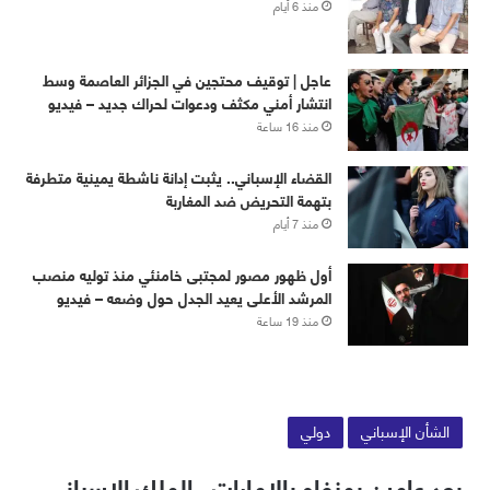
منذ 6 أيام
عاجل | توقيف محتجين في الجزائر العاصمة وسط
انتشار أمني مكثف ودعوات لحراك جديد – فيديو
منذ 16 ساعة
القضاء الإسباني.. يثبت إدانة ناشطة يمينية متطرفة
بتهمة التحريض ضد المغاربة
منذ 7 أيام
أول ظهور مصور لمجتبى خامنئي منذ توليه منصب
المرشد الأعلى يعيد الجدل حول وضعه – فيديو
منذ 19 ساعة