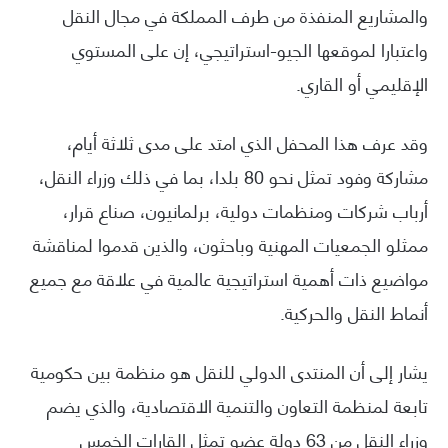
والمشاريع المنفذة من طرف المملكة في مجال النقل
واعتبارا لموقعها الجيو-استراتيجي، إن على المستوي
الإقليمي أو القاري.
وقد عرف هذا المحفل الذي امتد على مدى ثلاثة أيام،
مشاركة وفود تمثل نحو 80 بلدا، بما في ذلك وزراء النقل،
أرباب شركات ومنظمات دولية، برلمانيون، صناع قرار،
ممثلو الجمعيات المهنية وباحثون، والذين قدموا لمناقشة
مواضيع ذات أهمية استراتيجية عالمية في علاقة مع جميع
أنماط النقل والحركية.
يشار إلى أن المنتدى الدولي للنقل هو منظمة بين حكومية
تابعة لمنظمة التعاون والتنمية الاقتصادية، والذي يضم
وزراء النقل من 63 دولة عضو تمثل القارات الخمس