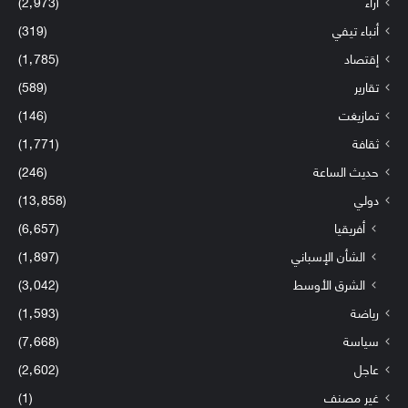
آراء
(2٬973)
أنباء تيفي
(319)
إقتصاد
(1٬785)
تقارير
(589)
تمازيغت
(146)
ثقافة
(1٬771)
حديث الساعة
(246)
دولي
(13٬858)
أفريقيا
(6٬657)
الشأن الإسباني
(1٬897)
الشرق الأوسط
(3٬042)
رياضة
(1٬593)
سياسة
(7٬668)
عاجل
(2٬602)
غير مصنف
(1)