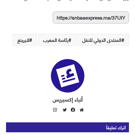
https://anbaaexpress.ma/37UIY
المنتدى الدولي للنقل
رئاسة المغرب
لايرينغ
أنباء إكسبريس
ا
ن
م
ف
ت
س
و
ي
و
اترك تعليقاً
ت
ق
س
ي