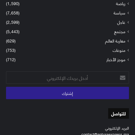
رياضة
(1٬590)
سياسة
(7٬658)
عاجل
(2٬599)
مجتمع
(5٬443)
مغاربة العالم
(629)
منوعات
(753)
موجز الأخبار
(712)
أدخل
بريدك
الإلكتروني
للتواصل
البريد الإلكتروني
contact@anbaaexpress.ma