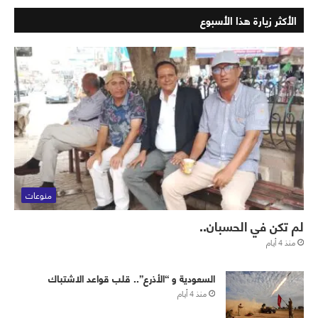
الأكثر زيارة هذا الأسبوع
منوعات
لم تكن في الحسبان..
منذ 4 أيام
‏⁧‫السعودية‬⁩ و “الأذرع”.. قلب قواعد الاشتباك
منذ 4 أيام