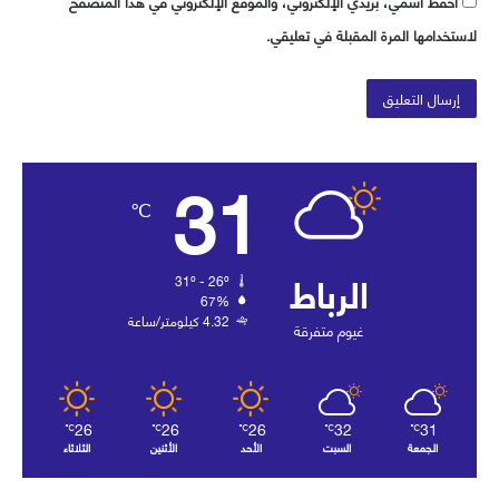
احفظ اسمي، بريدي الإلكتروني، والموقع الإلكتروني في هذا المتصفح
لاستخدامها المرة المقبلة في تعليقي.
31
℃
الرباط
31º - 26º
67%
4.32 كيلومتر/ساعة
غيوم متفرقة
26
26
26
32
31
℃
℃
℃
℃
℃
الجمعة
السبت
الأحد
الأثنين
الثلاثاء