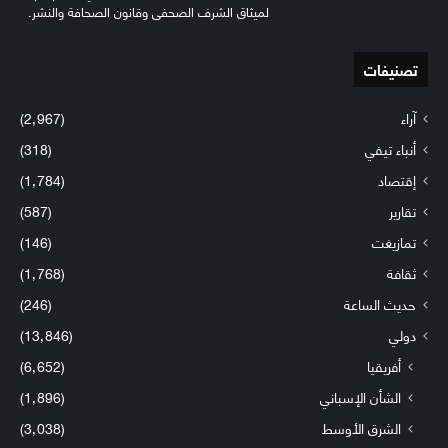
لميثاق الشرف الصحفي وقانون الصحافة والنشر.
تصنيفات
آراء
(2٬967)
أنباء تيفي
(318)
إقتصاد
(1٬784)
تقارير
(587)
تمازيغت
(146)
ثقافة
(1٬768)
حديث الساعة
(246)
دولي
(13٬846)
أفريقيا
(6٬652)
الشأن الإسباني
(1٬896)
الشرق الأوسط
(3٬038)