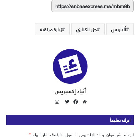
https://anbaaexpress.ma/mbm8b
ألباريس
جزر الكناري
زيارة مرتقبة
أنباء إكسبريس
ا
ن
م
ف
ت
س
و
ي
و
اترك تعليقاً
ت
ق
س
ي
ق
ع
ب
ت
لن يتم نشر عنوان بريدك الإلكتروني.
الحقول الإلزامية مشار إليها بـ
*
ر
ا
و
ر