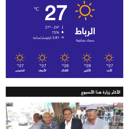
27
℃
الرباط
27º - 24º
73%
3.81 كيلومتر/ساعة
سماء صافية
27
27
26
29
27
℃
℃
℃
℃
℃
الأحد
الأثنين
الثلاثاء
الأربعاء
الخميس
الأكثر زيارة هذا الأسبوع