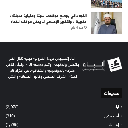
القره داغي يوضح موقفه.. سبتة ومليلية مدينتان
مغربيتان والتقرير الإعلامي لا يمثل موقف الاتحاد
منذ 6 أيام
أنباء إكسبريس جريدة إلكترونية مهنية تنقل الخبر
بالتحليل والمتابعة، وتتيح مساحة للرأي والرأي الآخر،
ملتزمة بالموضوعية والشفافية، في احترام تام
لميثاق الشرف الصحفي وقانون الصحافة والنشر.
تصنيفات
آراء
(2٬972)
أنباء تيفي
(319)
إقتصاد
(1٬785)