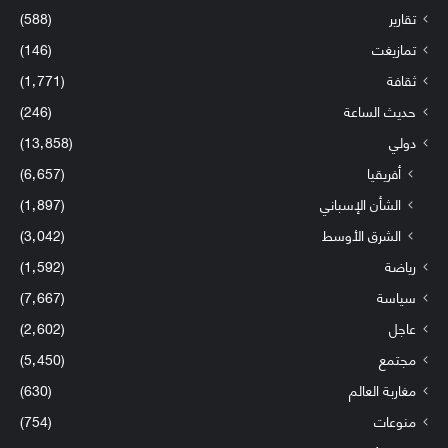
تقارير
(588)
تمازيغت
(146)
ثقافة
(1٬771)
حديث الساعة
(246)
دولي
(13٬858)
أفريقيا
(6٬657)
الشأن الإسباني
(1٬897)
الشرق الأوسط
(3٬042)
رياضة
(1٬592)
سياسة
(7٬667)
عاجل
(2٬602)
مجتمع
(5٬450)
مغاربة العالم
(630)
منوعات
(754)