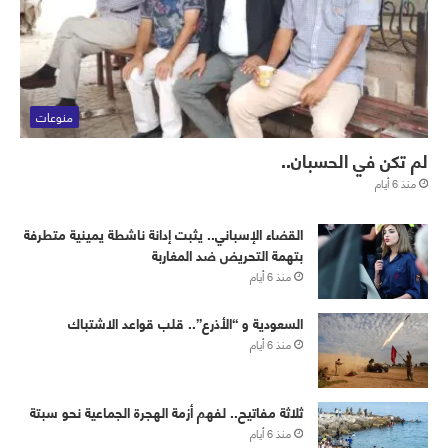
منوعات
لم تكن في الحسبان..
منذ 6 أيام
القضاء الإسباني.. يثبت إدانة ناشطة يمينية متطرفة
بتهمة التحريض ضد المغاربة
منذ 6 أيام
‏⁧‫السعودية‬⁩ و “الأذرع”.. قلب قواعد الاشتباك
منذ 6 أيام
ثلاثة مفاتيح.. لفهم أزمة الهجرة الجماعية نحو سبتة
منذ 6 أيام