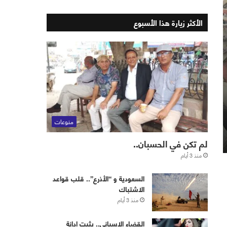
الأكثر زيارة هذا الأسبوع
منوعات
لم تكن في الحسبان..
منذ 3 أيام
‏⁧‫السعودية‬⁩ و “الأذرع”.. قلب قواعد
الاشتباك
منذ 3 أيام
القضاء الإسباني.. يثبت إدانة