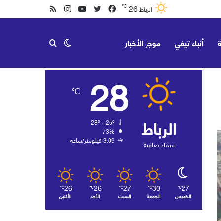
26
℃
فيسبوك
تويتر
يوتيوب
انستقرام
ملخص
الرباط
الموقع
ة
أنباء تيفي
موجز الأخبار
الوضع
بحث
RSS
28
℃
المظلم
عن
الرباط
28º - 25º
73%
3.09 كيلومتر/ساعة
سماء صافية
26
26
27
30
27
℃
℃
℃
℃
℃
الخميس
الجمعة
السبت
الأحد
الأثنين