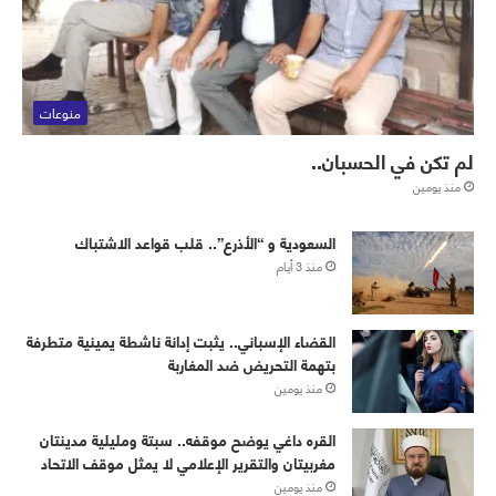
منوعات
لم تكن في الحسبان..
منذ يومين
‏⁧‫السعودية‬⁩ و “الأذرع”.. قلب قواعد الاشتباك
منذ 3 أيام
القضاء الإسباني.. يثبت إدانة ناشطة يمينية متطرفة
بتهمة التحريض ضد المغاربة
منذ يومين
القره داغي يوضح موقفه.. سبتة ومليلية مدينتان
مغربيتان والتقرير الإعلامي لا يمثل موقف الاتحاد
منذ يومين