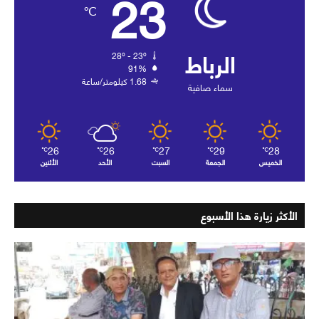
23
℃
الرباط
28º - 23º
91%
1.68 كيلومتر/ساعة
سماء صافية
26
26
27
29
28
℃
℃
℃
℃
℃
الخميس
الجمعة
السبت
الأحد
الأثنين
الأكثر زيارة هذا الأسبوع