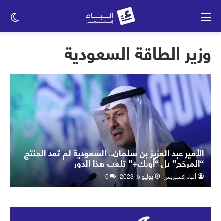
القائمة
الو
الم
وزير الطاقة السعودية
الأمير عبد العزيز بن سلمان.. السعودية لم تعد المنتج
“المرجّح” بل “أوبك+” تلعب هذا الدور
أنباء إكسبريس
يوليو 5, 2023
0