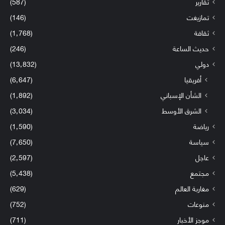
تقارير
(587)
تمازيغت
(146)
ثقافة
(1٬768)
حديث الساعة
(246)
دولي
(13٬832)
أفريقيا
(6٬647)
الشأن الإسباني
(1٬892)
الشرق الأوسط
(3٬034)
رياضة
(1٬590)
سياسة
(7٬650)
عاجل
(2٬597)
مجتمع
(5٬438)
مغاربة العالم
(629)
منوعات
(752)
موجز الأخبار
(711)