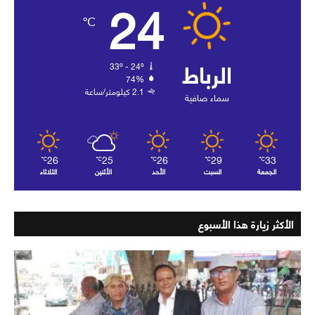
24
℃
الرباط
33º - 24º
74%
2.1 كيلومتر/ساعة
سماء صافية
26
25
26
29
33
℃
℃
℃
℃
℃
الجمعة
السبت
الأحد
الأثنين
الثلاثاء
الأكثر زيارة هذا الأسبوع