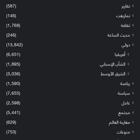
تقارير
(587)
تمازيغت
(146)
ثقافة
(1٬768)
حديث الساعة
(246)
دولي
(13٬842)
أفريقيا
(6٬651)
الشأن الإسباني
(1٬895)
الشرق الأوسط
(3٬036)
رياضة
(1٬590)
سياسة
(7٬655)
عاجل
(2٬598)
مجتمع
(5٬441)
مغاربة العالم
(629)
منوعات
(753)