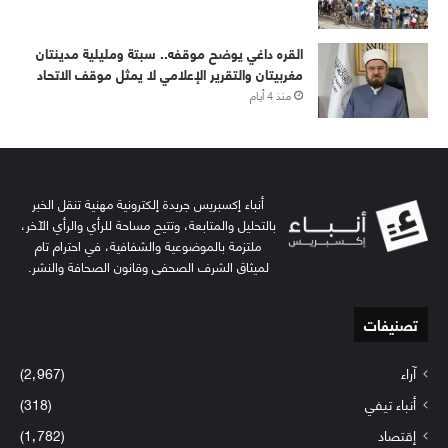
القره داغي يوضح موقفه.. سبتة ومليلية مدينتان
مغربيتان والتقرير الإعلامي لا يمثل موقف الاتحاد
منذ 4 أيام
أنباء إكسبريس جريدة إلكترونية مهنية تنقل الخبر
بالتحليل والمتابعة، وتتيح مساحة للرأي والرأي الآخر،
ملتزمة بالموضوعية والشفافية، في احترام تام
لميثاق الشرف الصحفي وقانون الصحافة والنشر.
تصنيفات
آراء
(2٬967)
أنباء تيفي
(318)
إقتصاد
(1٬782)