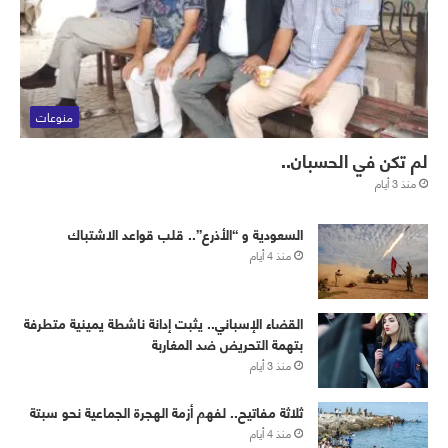
منوعات
لم تكن في الحسبان..
منذ 3 أيام
‏⁧‫السعودية‬⁩ و “الأذرع”.. قلب قواعد الاشتباك
منذ 4 أيام
القضاء الإسباني.. يثبت إدانة ناشطة يمينية متطرفة
بتهمة التحريض ضد المغاربة
منذ 3 أيام
ثلاثة مفاتيح.. لفهم أزمة الهجرة الجماعية نحو سبتة
منذ 4 أيام