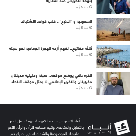
بتهمة التحريض ضد المغاربة
منذ 5 أيام
‏⁧‫السعودية‬⁩ و “الأذرع”.. قلب قواعد الاشتباك
منذ 5 أيام
ثلاثة مفاتيح.. لفهم أزمة الهجرة الجماعية نحو سبتة
منذ 5 أيام
القره داغي يوضح موقفه.. سبتة ومليلية مدينتان
مغربيتان والتقرير الإعلامي لا يمثل موقف الاتحاد
منذ 5 أيام
أنباء إكسبريس جريدة إلكترونية مهنية تنقل الخبر
بالتحليل والمتابعة، وتتيح مساحة للرأي والرأي الآخر،
ملتزمة بالموضوعية والشفافية، في احترام تام