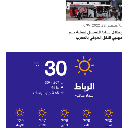
أغسطس 22, 2022
0
إنطلاق عملية التسجيل لعملية دعم
مهنيي النقل الطرقي بالمغرب
30
℃
الرباط
30º - 26º
65%
3.56 كيلومتر/ساعة
سماء صافية
29
27
26
29
30
℃
℃
℃
℃
℃
السبت
الأحد
الأثنين
الثلاثاء
الأربعاء