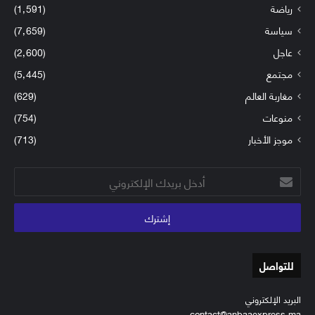
رياضة
(1٬591)
سياسة
(7٬659)
عاجل
(2٬600)
مجتمع
(5٬445)
مغاربة العالم
(629)
منوعات
(754)
موجز الأخبار
(713)
أدخل
بريدك
الإلكتروني
للتواصل
البريد الإلكتروني
contact@anbaaexpress.ma