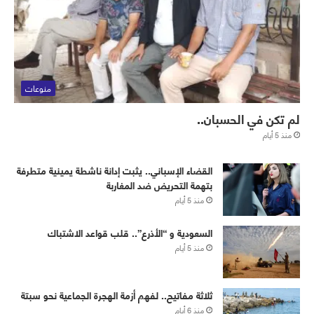
منوعات
لم تكن في الحسبان..
منذ 5 أيام
القضاء الإسباني.. يثبت إدانة ناشطة يمينية متطرفة
بتهمة التحريض ضد المغاربة
منذ 5 أيام
‏⁧‫السعودية‬⁩ و “الأذرع”.. قلب قواعد الاشتباك
منذ 5 أيام
ثلاثة مفاتيح.. لفهم أزمة الهجرة الجماعية نحو سبتة
منذ 6 أيام