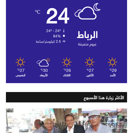
24
℃
الرباط
24º - 24º
84%
2.5 كيلومتر/ساعة
غيوم متفرقة
27
30
26
27
29
℃
℃
℃
℃
℃
الأحد
الأثنين
الثلاثاء
الأربعاء
الخميس
الأكثر زيارة هذا الأسبوع