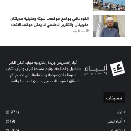
القره داغي يوضح موقفه.. سبتة ومليلية مدينتان
مغربيتان والتقرير الإعلامي لا يمثل موقف الاتحاد
منذ 5 أيام
أنباء إكسبريس جريدة إلكترونية مهنية تنقل الخبر
بالتحليل والمتابعة، وتتيح مساحة للرأي والرأي الآخر،
ملتزمة بالموضوعية والشفافية، في احترام تام
لميثاق الشرف الصحفي وقانون الصحافة والنشر.
تصنيفات
آراء
(2٬971)
أنباء تيفي
(319)
إقتصاد
(1٬785)