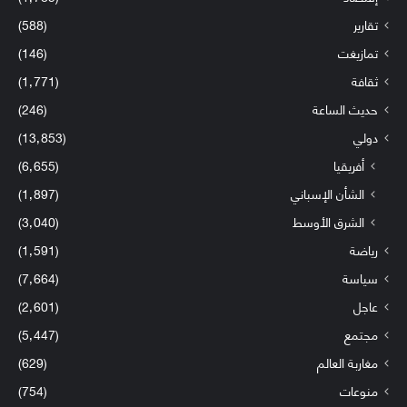
تقارير
(588)
تمازيغت
(146)
ثقافة
(1٬771)
حديث الساعة
(246)
دولي
(13٬853)
أفريقيا
(6٬655)
الشأن الإسباني
(1٬897)
الشرق الأوسط
(3٬040)
رياضة
(1٬591)
سياسة
(7٬664)
عاجل
(2٬601)
مجتمع
(5٬447)
مغاربة العالم
(629)
منوعات
(754)