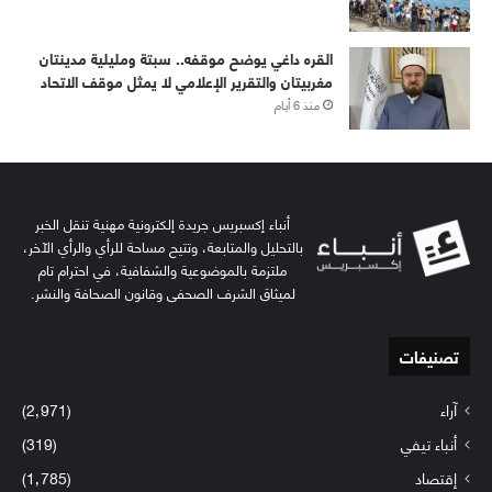
القره داغي يوضح موقفه.. سبتة ومليلية مدينتان
مغربيتان والتقرير الإعلامي لا يمثل موقف الاتحاد
منذ 6 أيام
أنباء إكسبريس جريدة إلكترونية مهنية تنقل الخبر
بالتحليل والمتابعة، وتتيح مساحة للرأي والرأي الآخر،
ملتزمة بالموضوعية والشفافية، في احترام تام
لميثاق الشرف الصحفي وقانون الصحافة والنشر.
تصنيفات
آراء
(2٬971)
أنباء تيفي
(319)
إقتصاد
(1٬785)