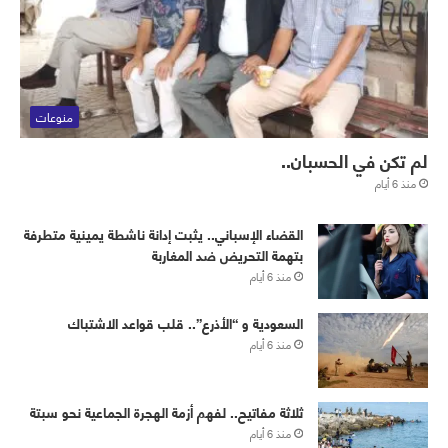
منوعات
لم تكن في الحسبان..
منذ 6 أيام
القضاء الإسباني.. يثبت إدانة ناشطة يمينية متطرفة
بتهمة التحريض ضد المغاربة
منذ 6 أيام
‏⁧‫السعودية‬⁩ و “الأذرع”.. قلب قواعد الاشتباك
منذ 6 أيام
ثلاثة مفاتيح.. لفهم أزمة الهجرة الجماعية نحو سبتة
منذ 6 أيام