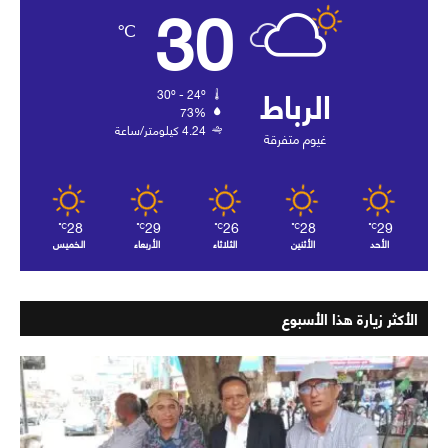
30
℃
الرباط
30º - 24º
73%
4.24 كيلومتر/ساعة
غيوم متفرقة
28
29
26
28
29
℃
℃
℃
℃
℃
الأحد
الأثنين
الثلاثاء
الأربعاء
الخميس
الأكثر زيارة هذا الأسبوع